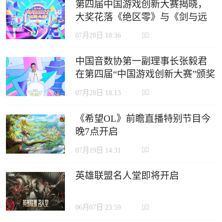
第四届中国游戏创新大赛揭晓，
大奖花落《绝区零》与《剑与远
征：启程》
07月28日 18:36
中国音数协第一副理事长张毅君
在第四届“中国游戏创新大赛”颁奖
典礼上的致辞
07月28日 18:13
《希望OL》前瞻直播特别节目今
晚7点开启
07月19日 14:31
英雄联盟名人堂即将开启
06月07日 23:59