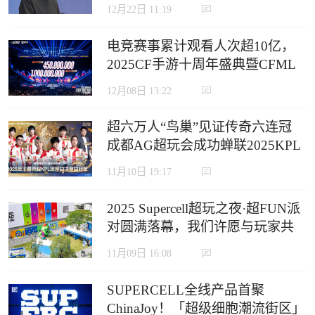
12月22日 11:19
电竞赛事累计观看人次超10亿，
2025CF手游十周年盛典暨CFML
秋季赛S18总决赛收官
12月08日 13:22
超六万人“鸟巢”见证传奇六连冠
成都AG超玩会成功蝉联2025KPL
年度总决赛冠军
11月10日 19:17
2025 Supercell超玩之夜·超FUN派
对圆满落幕，我们许愿与玩家共
赴下一个十年
11月09日 16:08
SUPERCELL全线产品首聚
ChinaJoy！「超级细胞潮流街区」