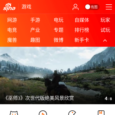
游戏
有图
网游
手游
电玩
自媒体
玩家
电竞
产业
专题
排行榜
试玩
魔兽
趣图
微博
新手卡
更多
《巫师3》次世代版绝美风景欣赏
4
/
8