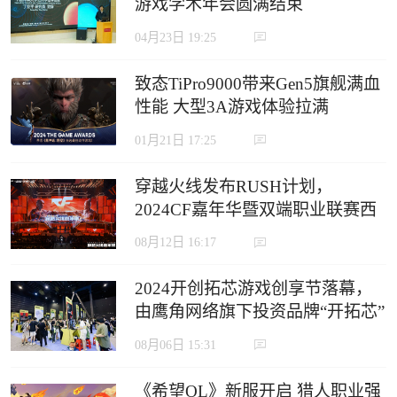
游戏学术年会圆满结束
04月23日 19:25
致态TiPro9000带来Gen5旗舰满血
性能 大型3A游戏体验拉满
01月21日 17:25
穿越火线发布RUSH计划，
2024CF嘉年华暨双端职业联赛西
安收官
08月12日 16:17
2024开创拓芯游戏创享节落幕，
由鹰角网络旗下投资品牌“开拓芯”
举办
08月06日 15:31
《希望OL》新服开启 猎人职业强