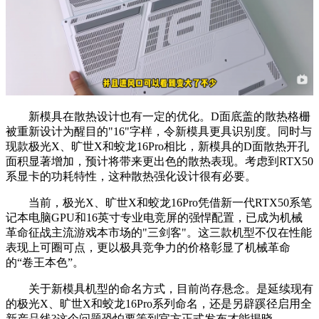
新模具在散热设计也有一定的优化。D面底盖的散热格栅
被重新设计为醒目的"16"字样，令新模具更具识别度。同时与
现款极光X、旷世X和蛟龙16Pro相比，新模具的D面散热开孔
面积显著增加，预计将带来更出色的散热表现。考虑到RTX50
系显卡的功耗特性，这种散热强化设计很有必要。
当前，极光X、旷世X和蛟龙16Pro凭借新一代RTX50系笔
记本电脑GPU和16英寸专业电竞屏的强悍配置，已成为机械
革命征战主流游戏本市场的"三剑客"。这三款机型不仅在性能
表现上可圈可点，更以极具竞争力的价格彰显了机械革命
的“卷王本色”。
关于新模具机型的命名方式，目前尚存悬念。是延续现有
的极光X、旷世X和蛟龙16Pro系列命名，还是另辟蹊径启用全
新产品线?这个问题恐怕要等到官方正式发布才能揭晓。