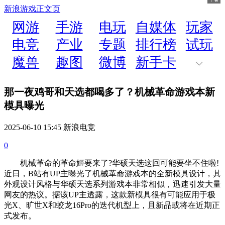
新浪游戏
正文页
网游
手游
电玩
自媒体
玩家
电竞
产业
专题
排行榜
试玩
魔兽
趣图
微博
新手卡
那一夜鸡哥和天选都喝多了？机械革命游戏本新
模具曝光
2025-06-10 15:45 新浪电竞
0
机械革命的革命姬要来了?华硕天选这回可能要坐不住啦!
近日，B站有UP主曝光了机械革命游戏本的全新模具设计，其
外观设计风格与华硕天选系列游戏本非常相似，迅速引发大量
网友的热议。据该UP主透露，这款新模具很有可能应用于极
光X、旷世X和蛟龙16Pro的迭代机型上，且新品或将在近期正
式发布。