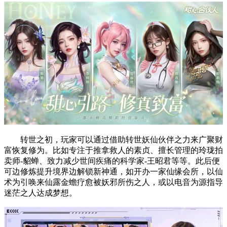
转世之初，玩家可以通过借助转世妖仙伙伴之力来广聚财
富恢复修为。比如专注于推拿救人的素贞、擅长管理的玲珑拍
卖师-貂蝉、致力减少世间疾痛的科学家-王昭君等等。此后便
可边修炼提升境界边解锁新神通，如开办一家仙缘会所，以仙
术为引唤来仙露金蟾疗愈被妖邪所伤之人，或以电音为源指导
迷茫之人达成梦想。