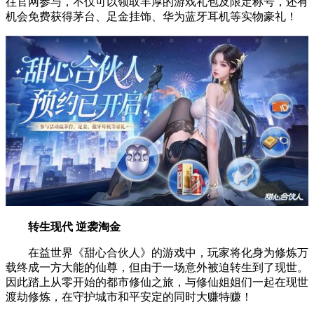
往官网参与，不仅可以领取丰厚的游戏礼包及限定称号，还有
机会免费获得茅台、足金挂饰、华为蓝牙耳机等实物豪礼！
转生现代 逆袭淘金
在益世界《甜心合伙人》的游戏中，玩家将化身为修炼万
载终成一方大能的仙尊，但由于一场意外被迫转生到了现世。
因此踏上从零开始的都市修仙之旅，与修仙姐姐们一起在现世
渡劫修炼，在守护城市和平安定的同时大赚特赚！