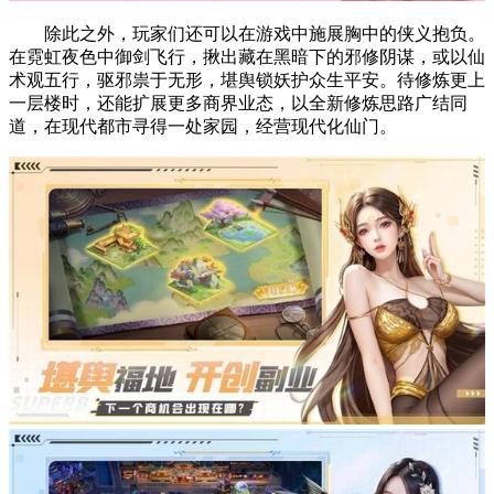
除此之外，玩家们还可以在游戏中施展胸中的侠义抱负。
在霓虹夜色中御剑飞行，揪出藏在黑暗下的邪修阴谋，或以仙
术观五行，驱邪祟于无形，堪舆锁妖护众生平安。待修炼更上
一层楼时，还能扩展更多商界业态，以全新修炼思路广结同
道，在现代都市寻得一处家园，经营现代化仙门。