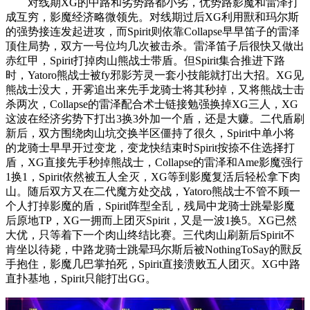
对线期XG的中路和劣势路都小劣，优势路影魔和雷泽打
成互穷，影魔经济略微领先。对线期过后XG利用獸和玛尔斯
的强势接连发起进攻，而Spirit则依靠Collapse早早笛子的雷泽
顶住局势，双方一号位均几次被击杀。雷泽笛子后很快又做出
赤红甲，Spirit打掉肉山熊战士带盾。但Spirit集合推进下路
时，Yatoro熊战士被fy邪影芳灵一套小技能就打出大招。XG见
熊战士没大，开雾追出来先手龙骑士将其秒掉，又将熊战士击
杀两次，Collapse的雷泽配合术士链接勉强换掉XG三人，XG
这波在经济劣势下打出3换3外加一个盾，还是大赚。二代盾刷
新后，双方围绕肉山坑交换半区僵持了很久，Spirit中单小将
的龙骑士早早开过变龙，变龙快结束时Spirit按捺不住选择打
盾，XG直接先手秒掉熊战士，Collapse的雷泽和Ame影魔强行
1换1，Spirit依然被五人全灭，XG等到影魔复活后轻松拿下肉
山。随后双方又在二代魔方处交战，Yatoro熊战士不管不顾一
个人打掉影魔的盾，Spirit阵型全乱，残局中龙骑士跳晕影魔
后原地TP，XG一拥而上团灭Spirit，又是一波1换5。XG已然
大优，只等着下一个肉山终结比赛。三代肉山刷新后Spirit不
肯坐以待毙，中路龙骑士跳晕玛尔斯后被NothingToSay的獸反
手抱住，影魔几巴掌拍死，Spirit直接溃败五人团灭。XG中路
直扑基地，Spirit只能打出GG。