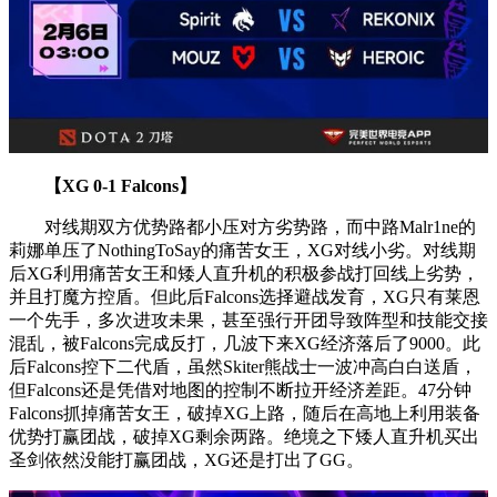
【XG 0-1 Falcons】
对线期双方优势路都小压对方劣势路，而中路Malr1ne的
莉娜单压了NothingToSay的痛苦女王，XG对线小劣。对线期
后XG利用痛苦女王和矮人直升机的积极参战打回线上劣势，
并且打魔方控盾。但此后Falcons选择避战发育，XG只有莱恩
一个先手，多次进攻未果，甚至强行开团导致阵型和技能交接
混乱，被Falcons完成反打，几波下来XG经济落后了9000。此
后Falcons控下二代盾，虽然Skiter熊战士一波冲高白白送盾，
但Falcons还是凭借对地图的控制不断拉开经济差距。47分钟
Falcons抓掉痛苦女王，破掉XG上路，随后在高地上利用装备
优势打赢团战，破掉XG剩余两路。绝境之下矮人直升机买出
圣剑依然没能打赢团战，XG还是打出了GG。