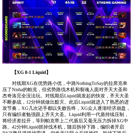
【XG 0-1 Liquid】
对线期XG在优势路小优，中路NothingToSay的拉席克单
压了Nisha的帕克，但劣势路伐木机和裂魂人面对齐天大圣和
杰奇洛完全没法玩。对线期后Liquid就发起的快攻，齐天大圣
不断参战，12分钟就做出黯灭。此后Liquid就进入了熟悉的进
攻节奏，XG几次还手都以失败告终，XG众人逐渐经济崩盘，
只有编织者勉强跟上齐天大圣。Liquid利用一代盾持续压制，
将经济差拉开，等到帕克带上二代盾后又毫无压力拆掉XG中
路。42分钟Liquid抓掉伐木机，随后拆掉下路，编织者开启