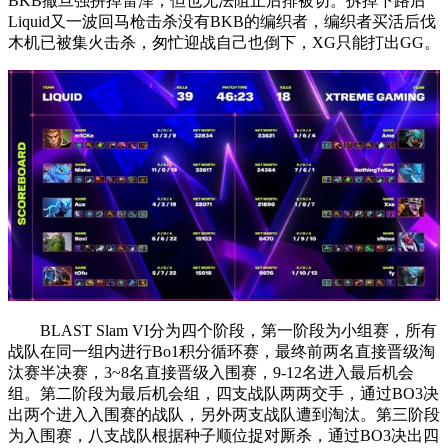
BKB撒旦强拼掉雷泽，但也无法阻止后排被切。拆掉下路后
Liquid又一波回马枪击杀没有BKB的编织者，编织者买活后伐
木机已被集火击杀，匆忙迎战自己也倒下，XG只能打出GG。
BLAST Slam VI分为四个阶段，第一阶段为小组赛，所有
战队在同一组内进行Bo1积分循环赛，最终前两名直接晋级淘
汰赛半决赛，3~8名直接晋级入围赛，9-12名进入最后机会
组。第二阶段为最后机会组，四支战队两两交手，通过BO3决
出两个进入入围赛的战队，另外两支战队遭到淘汰。第三阶段
为入围赛，八支战队根据种子顺位捉对厮杀，通过BO3决出四