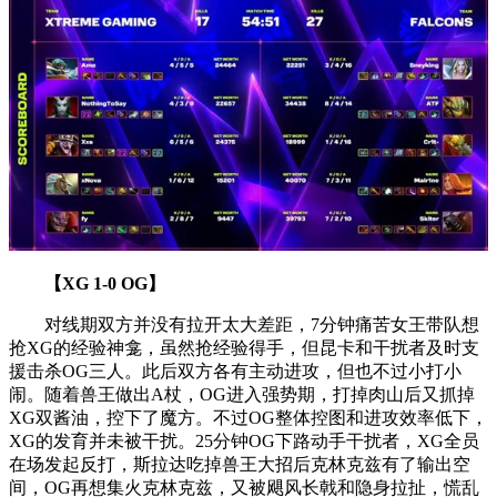
【XG 1-0 OG】
对线期双方并没有拉开太大差距，7分钟痛苦女王带队想
抢XG的经验神龛，虽然抢经验得手，但昆卡和干扰者及时支
援击杀OG三人。此后双方各有主动进攻，但也不过小打小
闹。随着兽王做出A杖，OG进入强势期，打掉肉山后又抓掉
XG双酱油，控下了魔方。不过OG整体控图和进攻效率低下，
XG的发育并未被干扰。25分钟OG下路动手干扰者，XG全员
在场发起反打，斯拉达吃掉兽王大招后克林克兹有了输出空
间，OG再想集火克林克兹，又被飓风长戟和隐身拉扯，慌乱