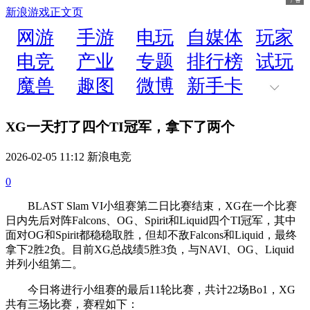
新浪游戏
正文页
网游
手游
电玩
自媒体
玩家
电竞
产业
专题
排行榜
试玩
魔兽
趣图
微博
新手卡
XG一天打了四个TI冠军，拿下了两个
2026-02-05 11:12 新浪电竞
0
BLAST Slam VI小组赛第二日比赛结束，XG在一个比赛
日内先后对阵Falcons、OG、Spirit和Liquid四个TI冠军，其中
面对OG和Spirit都稳稳取胜，但却不敌Falcons和Liquid，最终
拿下2胜2负。目前XG总战绩5胜3负，与NAVI、OG、Liquid
并列小组第二。
今日将进行小组赛的最后11轮比赛，共计22场Bo1，XG
共有三场比赛，赛程如下：