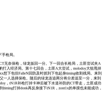
拿下手枪局。
，B点CT无奈保枪，绿龙扳回一分。下一回合长枪局，土匪尝试夹A
分将黑豹打入经济局。第十七回合，土匪A大尝试，molodoy大狙甩掉
ixx想下包但FalleN回防及时抓到下包起身timing收割残局。来到
CT战至教父一人选择保枪。随后的绿龙连追两分将分差追至一分，来到
odoy，tN1R补枪打掉卡神后被下水道补防的CT带走，土匪成功
g打掉donk再反身接下tN1R，zont1x的单摸也未能成功，