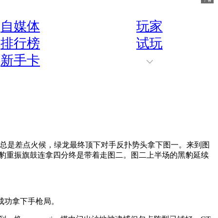
自媒体
玩家
排行榜
试玩
新手卡
不舍但总是差点火候，绿龙最终顶下对手反扑势头拿下图一。来到图
黑豹重振旗鼓连拿四分终是带着走图二。图二上半场的黑豹延续
杀成功拿下手枪局。