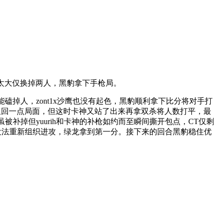
太大仅换掉两人，黑豹拿下手枪局。
能磕掉人，zont1x沙鹰也没有起色，黑豹顺利拿下比分将对手打
x才扳回一点局面，但这时卡神又站了出来再拿双杀将人数打平，最
虽被补掉但yuurih和卡神的补枪如约而至瞬间撕开包点，CT仅剩
尽没法重新组织进攻，绿龙拿到第一分。接下来的回合黑豹稳住优