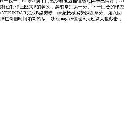
拿到一换一，magixx摸中门出沙地被逮捕但包点阵型已铺好，CT
家大狙补位打停土匪夹B的势头，黑豹拿到第一分。下一回合的绿龙
枪再杀YEKINDAR完成B点突破，绿龙枪械劣势翻盘拿分。第八回
打掉狂哥但时间消耗殆尽，沙地magixx也被A大过点大狙截击，