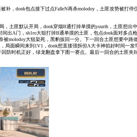
，donk包点接下过点FalleN再杀molodoy，土匪攻势被
默认开局，donk穿烟B通打掉单摸的yuurih，土匪想出中路但
A门，sh1ro大狙打掉B通单摸的土匪，包点donk面对多点枪
无奈被molodoy大狙架死，黑豹扳回一分。下一回合土匪想要中
k打掉，局面瞬间来到1V1，donk想直接强拆但A大卡神掐好时间
ont1x吹子回防时机正好，绿龙翻盘拿下图一赛点。最后一回合的土