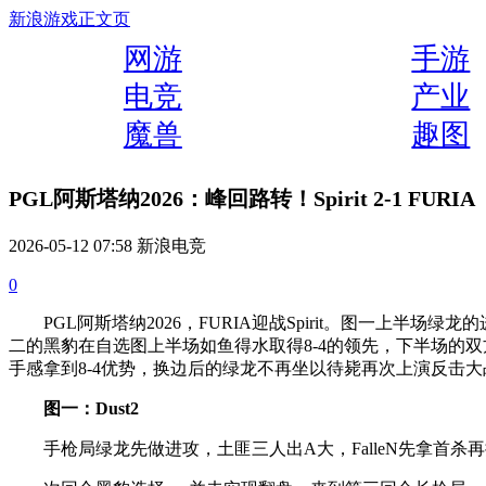
新浪游戏
正文页
网游
手游
电竞
产业
魔兽
趣图
PGL阿斯塔纳2026：峰回路转！Spirit 2-1 FURIA
2026-05-12 07:58 新浪电竞
0
PGL阿斯塔纳2026，FURIA迎战Spirit。图一上半
二的黑豹在自选图上半场如鱼得水取得8-4的领先，下半场的
手感拿到8-4优势，换边后的绿龙不再坐以待毙再次上演反击
图一：Dust2
手枪局绿龙先做进攻，土匪三人出A大，FalleN先拿首杀再接s