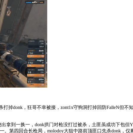
onk，狂哥不幸被接，zont1x守狗洞打掉回防FalleN但不知道V
烧出拿到一换一，donk拱门对枪没打过被杀，土匪虽成功下包但Y
一。第四回合长枪局，molodoy大狙中路前顶匪口先杀donk，仅