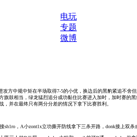
电玩
专题
微博
场绿龙的进攻方中规中矩在半场取得7-5的小优，换边后的黑豹紧追
双方旗鼓相当，绿龙猛烈追分成功黏住比赛进入加时，加时赛的
大战，并在最终只有两分分差的情况下拿下比赛胜利。
h1ro，A小zont1x立功撕开防线拿下三杀开路，donk接上双