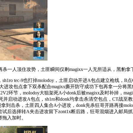
时再杀一人顶住攻势，土匪瞬间仅剩magixx一人无所适从，黑豹
o tec-9也打掉molodoy，土匪启动开进A包点建立枪线
donk A大进攻包点拿下双杀配合magixx撕开防守成功下包再拿一
2环节，molodoy大狙架死A小donk后被magixx及时补掉，mag
及时抓死并启动进攻A包点，sh1ro和donk均拿击杀清空包点，
能拿到击杀，土匪四人集合A小进攻，donk先杀狂哥开路再接mol
转A夹击进攻留下zont1x断后路，狂哥混烟进入邮局抓到timin
赛拖入加时。