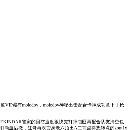
IP藏有molodoy，molodoy神秘出击配合卡神成功拿下手枪
EKINDAR警家的回防速度很快先打掉包匪再配合队友清空包
剩1滴血后撤，狂哥再次变身老六顶出A二前点将想转点的zont1x