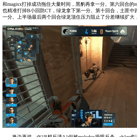
和magixx打掉成功拖住大量时间，黑豹再拿一分。第六回合的ma
也精准打掉B小回防CT，绿龙拿下第一分。第十回合，土匪中路
一分。上半场最后两个回合绿龙顶住压力阻止了分差继续扩大，
换边再战，tN1R想反清A1但被molodoy捂眼反杀，sh1