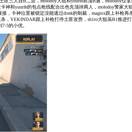
B二层，molodoy大狙和yuurih前顶B通，molodoy仅
和yuurih的包点枪线配合出色先顶掉两人，molodoy警
t1x被接，卡神位置被锁定没能逃过donk的制裁，magixx跟上补
YEKINDAR跟上补枪打停土匪攻势，sh1ro大狙虽B1推进
7-5的小优。