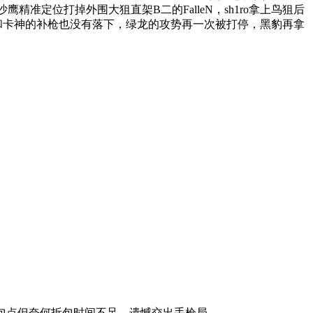
精准定位打掉外围大狙直架B二的FalleN，sh1ro拿上鸟狙后
ih和卡神的补枪也没有落下，绿龙的攻势再一次被打停，黑豹再拿
功清空包点但奈何拆包时间不足，遗憾交出手枪局。