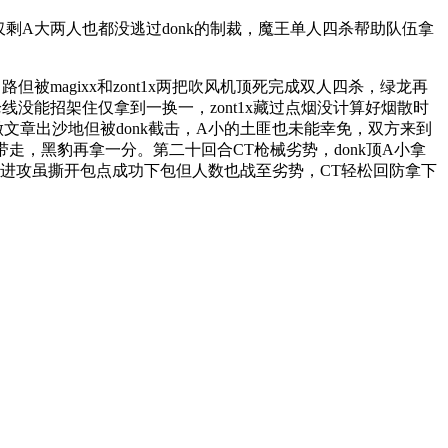
打停仅剩A大两人也都没逃过donk的制裁，魔王单人四杀帮助队伍拿
被magixx和zont1x两把吹风机顶死完成双人四杀，绿龙再
线没能招架住仅拿到一换一，zont1x藏过点烟没计算好烟散时
路做文章出沙地但被donk截击，A小的土匪也未能幸免，双方来到
一发带走，黑豹再拿一分。第二十回合CT枪械劣势，donk顶A小拿
匪夹B进攻虽撕开包点成功下包但人数也战至劣势，CT轻松回防拿下