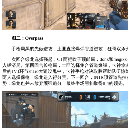
图二：Overpass
手枪局黑豹先做进攻，土匪直接爆弹管道进攻，狂哥双杀开路
次回合绿龙选择强起，CT两把吹子顶邮局，donk和magix
入经济局。第四回合长枪局，土匪选择集合管道爆弹，卡神拿首杀开
后的1V1环节sh1ro大狙没甩中，卡神手枪对决取胜帮助队伍惊
两人选择保枪，绿龙进入得分荒。下一回合，tN1R顶管道先抽
势，绿龙也并未放弃顽强追分，最终半场黑豹取得8-4的领先。