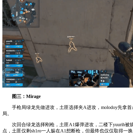
图三：Mirage
手枪局绿龙先做进攻，土匪选择夹A进攻，molodoy先拿首杀打掉d
局。
次回合绿龙选择刚枪，土匪A1爆弹进攻，二楼下yuurih被
点，土匪仅剩sh1ro一人躲在A1想断枪，但最终也仅仅取得一换