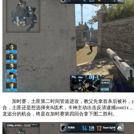
加时赛，土匪第二时间管道进攻，教父先拿首杀后被补，yuur
合，土匪还是想选择夹B战术，卡神主动出击反清逮捕zont
龙追分的机会，终是在加时赛第四回合拿下图二胜利。