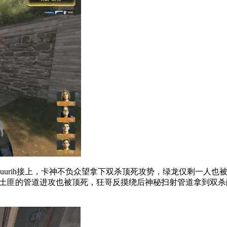
ih接上，卡神不负众望拿下双杀顶死攻势，绿龙仅剩一人也被赶
1x，土匪的管道进攻也被顶死，狂哥反摸绕后神秘扫射管道拿到