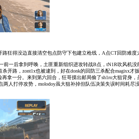
狂得没边直接清空包点防守下包建立枪线，A点CT回防难度
x一前一后拿到呼唤，土匪重新组织进攻转战B点，tN1R吹风机没
路，zont1x也被逮到，好在donk的回防三杀配合magix
险再拿一分。来到第六回合，狂哥摸出邮局偷了sh1ro大狙背身，
点两人打停攻势，molodoy虽大狙补掉但队伍决策失误时间耗