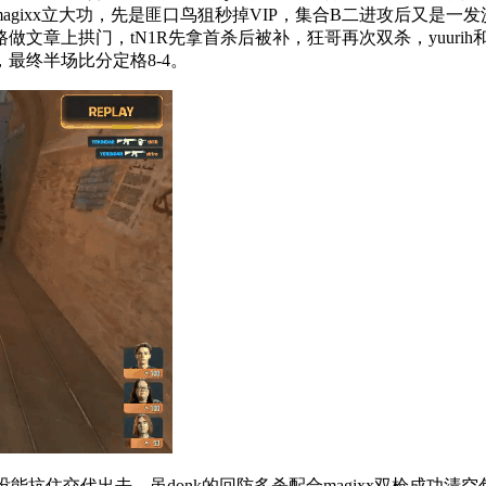
gixx立大功，先是匪口鸟狙秒掉VIP，集合B二进攻后又是一发沙鹰
做文章上拱门，tN1R先拿首杀后被补，狂哥再次双杀，yuur
最终半场比分定格8-4。
ro也没能抗住交代出去，虽donk的回防多杀配合magixx双枪成