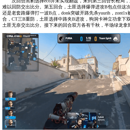
次回合黑豹选择eco并未实现翻盘，来到第三回合长枪局，土匪三人挂
难以回防交出比分。第五回合，土匪选择爆弹进攻B包点但这次卡神
还是老套路爆弹打一波B点，donk突破开路先杀yuurih，zon
合，CT三B重防，土匪选择中路夹B进攻，狗洞卡神立功拿下双杀，
土匪无奈交出比分。接下来的回合双方各有千秋，半场绿龙拿到