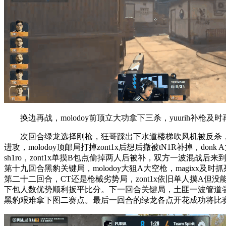
换边再战，molodoy前顶立大功拿下三杀，yuurih补枪及
次回合绿龙选择刚枪，狂哥踩出下水道楼梯吹风机被反杀，sh1r
进攻，molodoy顶邮局打掉zont1x后想后撤被tN1R补掉，
sh1ro，zont1x单摸B包点偷掉两人后被补，双方一波混战后来到2V
第十九回合黑豹关键局，molodoy大狙A大空枪，magixx
第二十二回合，CT还是枪械劣势局，zont1x依旧单人摸A但没
下包人数优势顺利扳平比分。下一回合关键局，土匪一波管道尝试后选择
黑豹艰难拿下图二赛点。最后一回合的绿龙各点开花成功将比