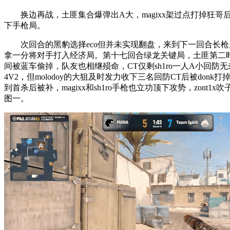
换边再战，土匪集合爆弹出A大，magixx架过点打掉狂哥后被补
下手枪局。
次回合的黑豹选择eco但并未实现翻盘，来到下一回合长枪局，土匪
拿一分将对手打入经济局。第十七回合绿龙关键局，土匪第二时间出
间被蓝车偷掉，队友也相继殒命，CT仅剩sh1ro一人A小回防
4V2，但molodoy的大狙及时发力收下三名回防CT后被don
到首杀后被补，magixx和sh1ro手枪也立功顶下攻势，z
图一。