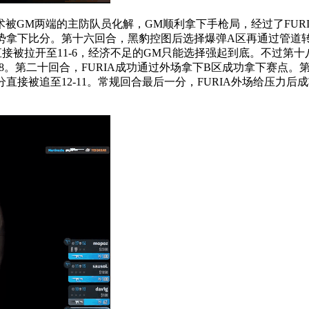
M两端的主防队员化解，GM顺利拿下手枪局，经过了FURIA第
IA顺势拿下比分。第十六回合，黑豹控图后选择爆弹A区再通过管
被拉开至11-6，经济不足的GM只能选择强起到底。不过第十八分，
-8。第二十回合，FURIA成功通过外场拿下B区成功拿下赛点。第
接被追至12-11。常规回合最后一分，FURIA外场给压力后成