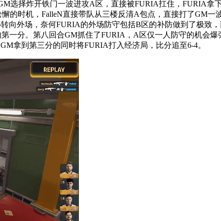
M选择炸开铁门一波进攻A区，直接被FURIA扛住，FURIA拿下
后松懈的时机，FalleN直接带队从三楼反清A包点，直接打了
外场，奈何FURIA的外场防守包括B区的补防做到了极致，比分
的第一分。第八回合GM抓住了FURIA，A区仅一人防守的机会爆
M拿到第三分的同时将FURIA打入经济局，比分追至6-4。