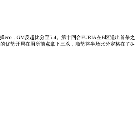
o，GM反超比分至5-4。第十回合FURIA在B区送出首杀之
借狙击枪的优势开局在厕所前点拿下三杀，顺势将半场比分定格在了8-