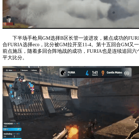
下半场手枪局GM选择B区长管一波进攻，赌点成功的FURI
合FURIA选择eco，比分被GM拉开至11-4。第十五回合GM又
前点施压，随着多回合阵地战的成功，FURIA也是连续追回六个
平大比分。