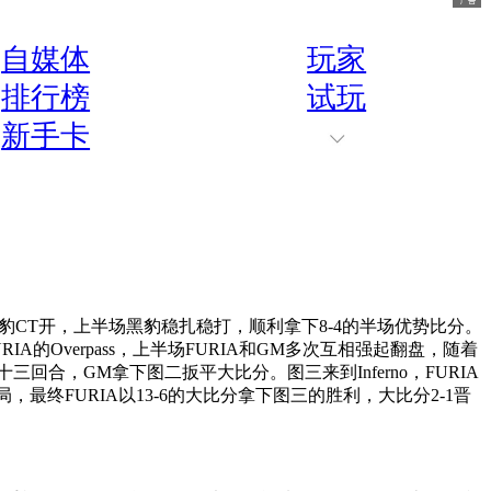
自媒体
玩家
排行榜
试玩
新手卡
e，黑豹CT开，上半场黑豹稳扎稳打，顺利拿下8-4的半场优势比分。
的Overpass，上半场FURIA和GM多次互相强起翻盘，随着
回合，GM拿下图二扳平大比分。图三来到Inferno，FURIA
，最终FURIA以13-6的大比分拿下图三的胜利，大比分2-1晋