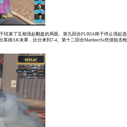
束了互相强起翻盘的局面。第九回合FURIA终于停止强起选择ec
起出英雄AK未果，比分来到7-4。第十二回合MartinezSa凭