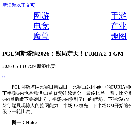
新浪游戏
正文页
网游
手游
电竞
产业
魔兽
趣图
PGL阿斯塔纳2026：残局定天！FURIA 2-1 GM
2026-05-13 07:39 新浪电竞
0
PGL阿斯塔纳比赛日第四日，比赛由2-1小组中的FURIA和Ge
下半场GM也是凭借CT的优势连续追分，最终棋差一着，比分定格在了
GM最后啃下关键比分，半场GM拿到了8-4的优势。下半场GM一
防守端展现惊人的控图能力，半场9-3领先。下半场GM开始追分，关
级下一轮比赛。
图一：Nuke