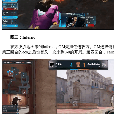
图三：Inferno
双方决胜地图来到Inferno，GM先担任进攻方。GM选择链
第三回合的eco之后也是又一次来到3-0的开局。第四回合，F