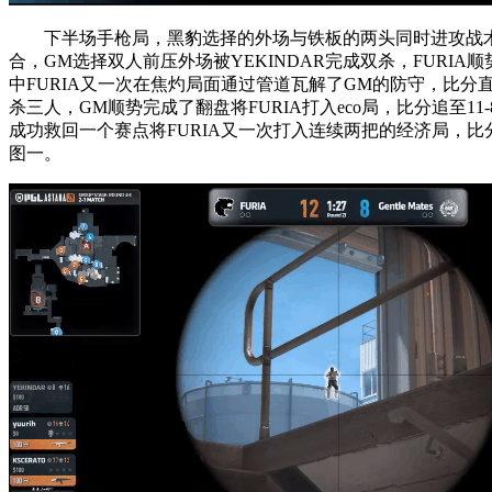
下半场手枪局，黑豹选择的外场与铁板的两头同时进攻战术被G
合，GM选择双人前压外场被YEKINDAR完成双杀，FUR
中FURIA又一次在焦灼局面通过管道瓦解了GM的防守，比分直接
杀三人，GM顺势完成了翻盘将FURIA打入eco局，比分追至11
成功救回一个赛点将FURIA又一次打入连续两把的经济局，比分直
图一。