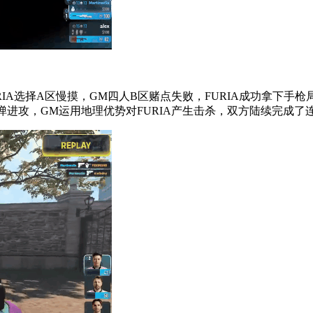
FURIA选择A区慢摸，GM四人B区赌点失败，FURIA成功拿
波爆弹进攻，GM运用地理优势对FURIA产生击杀，双方陆续完成