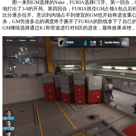
图一来到GM选择的Nuke，FURIA选择CT开。第一回合，G
地打出了3-0的开局。第四回合，FURIA抓住GM占领A包点
比分逐步拉开。意识到内场占不到便宜的GM也开始将进攻重心转向
杀，GM凭借多点的调度终于撕开了FURIA的防线拿下了自己
GM继续选择通过K1和管道进行对B区的进攻，最终效果卓绝，G