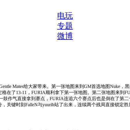
电玩
专题
微博
ntle Mates给大家带来。第一张地图来到GM首选地图Nuk
13-11，FURIA顺利拿下第一张地图。第二张地图来到FURIA
鼓作气直接拿到赛点，FURIA连追六个赛点后也是倒在了第二十三
键时刻FalleN与yuurih站了出来，连续两个残局直接锁定胜局