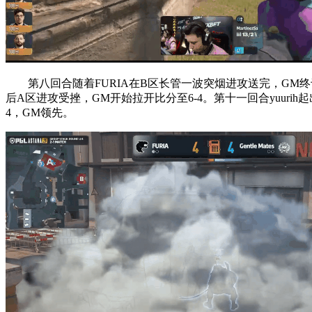
第八回合随着FURIA在B区长管一波突烟进攻送完，GM终于结
后A区进攻受挫，GM开始拉开比分至6-4。第十一回合yuurih
4，GM领先。