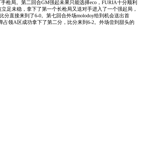
手枪局。第二回合GM强起未果只能选择eco，FURIA十分顺利
GM一波立足未稳，拿下了第一个长枪局又送对手进入了一个强起局，
直接来到了6-0。第七回合外场molodoy给到机会送出首
弹占领A区成功拿下了第二分，比分来到6-2。外场尝到甜头的