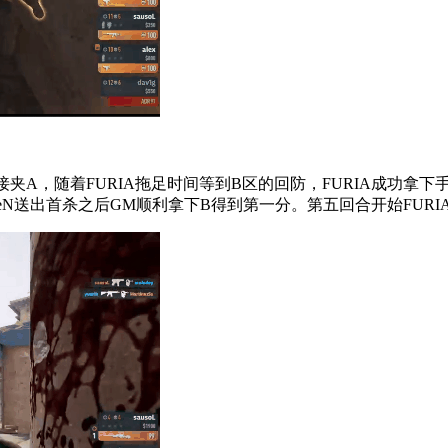
接夹A，随着FURIA拖足时间等到B区的回防，FURIA成功拿下
alleN送出首杀之后GM顺利拿下B得到第一分。第五回合开始FU