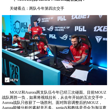
关键看点：两队今年第四次交手
MOUZ和Aurora两支队伍今年已经三次碰面。目前MOUZ
战队两胜一负，如果将视线拉长，从去年开始的五次交手中，
Aurora战队只收获了一场胜利。面对阵容调整后的MOUZ，
Aurora能够分析的素材并不多。xertioN和教练是否会为淘汰赛