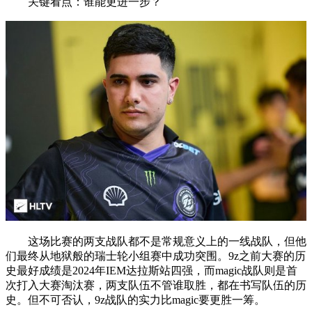
关键看点：谁能更进一步？
这场比赛的两支战队都不是常规意义上的一线战队，但他
们最终从地狱般的瑞士轮小组赛中成功突围。9z之前大赛的历
史最好成绩是2024年IEM达拉斯站四强，而magic战队则是首
次打入大赛淘汰赛，两支队伍不管谁取胜，都在书写队伍的历
史。但不可否认，9z战队的实力比magic要更胜一筹。