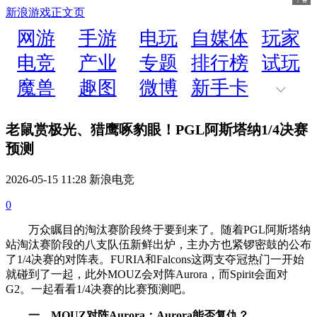
新浪游戏
正文页
网游
手游
电玩
自媒体
玩家
电竞
产业
专题
排行榜
试玩
魔兽
趣图
微博
新手卡
老鼠赏极光、猎鹰啄豹眼！PGL阿斯塔纳1/4决赛
预测
2026-05-15 11:28 新浪电竞
0
万众瞩目的淘汰赛阶段终于要到来了。随着PGL阿斯塔纳
站淘汰赛阶段的八支队伍新鲜出炉，主办方也紧锣密鼓的公布
了1/4决赛的对阵表。FURIA和Falcons这两支夺冠热门一开始
就碰到了一起，此外MOUZ会对阵Aurora，而Spirit会面对
G2。一起看看1/4决赛的比赛预测吧。
一、MOUZ对阵Aurora：Aurora能否复仇？