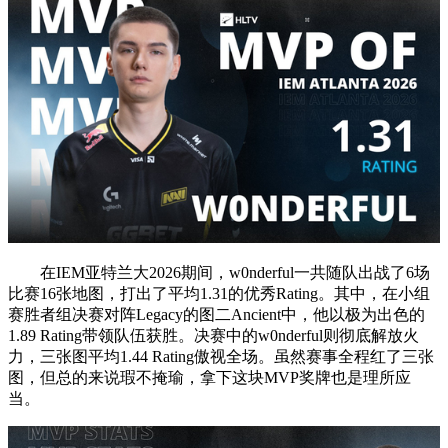
在IEM亚特兰大2026期间，w0nderful一共随队出战了6场
比赛16张地图，打出了平均1.31的优秀Rating。其中，在小组
赛胜者组决赛对阵Legacy的图二Ancient中，他以极为出色的
1.89 Rating带领队伍获胜。决赛中的w0nderful则彻底解放火
力，三张图平均1.44 Rating傲视全场。虽然赛事全程红了三张
图，但总的来说瑕不掩瑜，拿下这块MVP奖牌也是理所应
当。