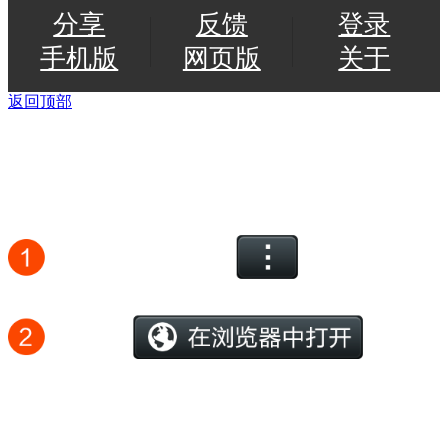
分享
反馈
登录
手机版
网页版
关于
返回顶部