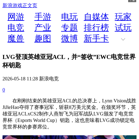
新浪游戏
正文页
网游
手游
电玩
自媒体
玩家
电竞
产业
专题
排行榜
试玩
魔兽
趣图
微博
新手卡
LVG登顶英雄亚冠ACL，并“签收”EWC电竞世界
杯钥匙
2026-05-18 11:28 新浪电竞
0
在刚刚结束的英雄亚冠ACL的总决赛上，Lynn Vision战胜
JiJieHao夺得了赛事冠军，斩获8万美元奖金。在颁奖环节，英
雄亚冠ACLxCS2制作人燕智飞为冠军战队LVG颁发了电竞世
界杯（Esports World Cup）钥匙，这也意味着LVG成功锁定电
竞世界杯的参赛席位。