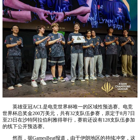
英雄亚冠ACL是电竞世界杯唯一的区域性预选赛。电竞
世界杯总奖金200万美元，共有32支队伍参赛，原定于8月7日
至23日在沙特阿拉伯利雅得举行，赛前还设有128支队伍参加
的线下公开预选赛。
然而，据GamesBeat报道，由于伊朗地区的持续冲突，这