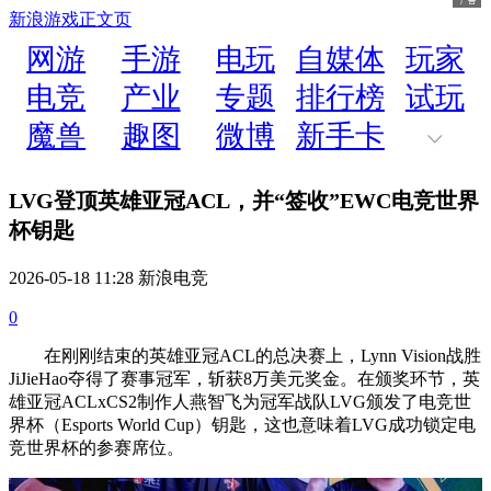
新浪游戏
正文页
网游
手游
电玩
自媒体
玩家
电竞
产业
专题
排行榜
试玩
魔兽
趣图
微博
新手卡
LVG登顶英雄亚冠ACL，并“签收”EWC电竞世界
杯钥匙
2026-05-18 11:28 新浪电竞
0
在刚刚结束的英雄亚冠ACL的总决赛上，Lynn Vision战胜
JiJieHao夺得了赛事冠军，斩获8万美元奖金。在颁奖环节，英
雄亚冠ACLxCS2制作人燕智飞为冠军战队LVG颁发了电竞世
界杯（Esports World Cup）钥匙，这也意味着LVG成功锁定电
竞世界杯的参赛席位。