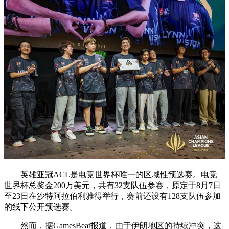
英雄亚冠ACL是电竞世界杯唯一的区域性预选赛。电竞
世界杯总奖金200万美元，共有32支队伍参赛，原定于8月7日
至23日在沙特阿拉伯利雅得举行，赛前还设有128支队伍参加
的线下公开预选赛。
然而，据GamesBeat报道，由于伊朗地区的持续冲突，这