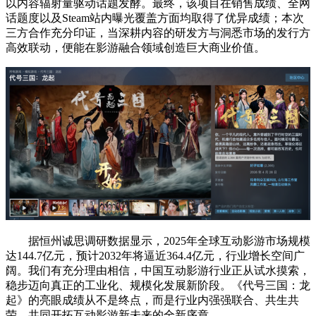
以内容辐射量驱动话题发酵。最终，该项目在销售成绩、全网
话题度以及Steam站内曝光覆盖方面均取得了优异成绩；本次
三方合作充分印证，当深耕内容的研发方与洞悉市场的发行方
高效联动，便能在影游融合领域创造巨大商业价值。
据恒州诚思调研数据显示，2025年全球互动影游市场规模
达144.7亿元，预计2032年将逼近364.4亿元，行业增长空间广
阔。我们有充分理由相信，中国互动影游行业正从试水摸索，
稳步迈向真正的工业化、规模化发展新阶段。《代号三国：龙
起》的亮眼成绩从不是终点，而是行业内强强联合、共生共
荣，共同开拓互动影游新未来的全新序章。