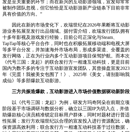
发是至关重要的环节；而在新兴的互动影游领域，宣发却常常
被制作团队忽视，但它恰恰是互动影游新产业链条下目前非常
具有价值的方向。”
因此在新的市场变化下，欢瑞世纪在2026年果断将互动影
游业务拓展至发行出品领域。据付雷介绍，欢瑞发行团队拥有
十多年影视及游戏发行经验，目前公司正深化与Steam、
TapTap等核心平台合作，同时也在积极拓展移动端和电视大屏
等多平台分发，并加速海外市场布局，形成多渠道、全覆盖的
发行网络，正在为行业内多个互动影游项目保驾护航。而本次
《代号三国：龙起》的联合发行方一相逢互动科技，更是目前
国内为数不多的专注于互动影游宣发团队，其曾操盘宣发2023
年《完蛋！我被美女包围了！》、2025年《美女，请别影响我
成仙》等多部爆款互动影游。
三方共振造爆款，互动影游进入市场价值数据驱动新阶段
以《代号三国：龙起》为例，研发方玛奇阿朵在前期立项
阶段基于市场调研与数据分析，确立以三国IP为切入点，并借
助爆款核心演员精准锁定目标用户群体，同时对题材进行普适
性拓展；发行方欢瑞世纪以合理的宣发投入进行资源配比，确
保资源高效利用；联合发行方一相逢互动科技基于过往数据，