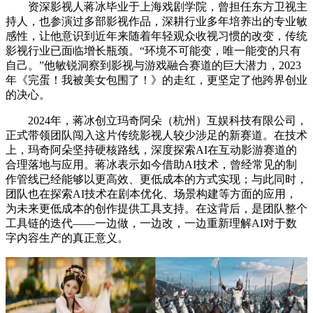
资深影视人蒋冰毕业于上海戏剧学院，曾担任东方卫视主
持人，也参演过多部影视作品，深耕行业多年培养出的专业敏
感性，让他意识到近年来随着年轻观众收视习惯的改变，传统
影视行业已面临增长瓶颈。“环境不可能变，唯一能变的只有
自己。”他敏锐洞察到影视与游戏融合赛道的巨大潜力，2023
年《完蛋！我被美女包围了！》的走红，更坚定了他跨界创业
的决心。
2024年，蒋冰创立玛奇阿朵（杭州）互娱科技有限公司，
正式带领团队闯入这片传统影视人较少涉足的新赛道。在技术
上，玛奇阿朵坚持硬核路线，深度探索AI在互动影游赛道的
合理落地与应用。蒋冰表示如今借助AI技术，曾经常见的制
作管线已经能够以更高效、更低成本的方式实现；与此同时，
团队也在探索AI技术在剧本优化、场景构建等方面的应用，
为未来更低成本的创作提供工具支持。在这背后，是团队整个
工具链的迭代——一边做，一边改，一边重新理解AI对于数
字内容生产的真正意义。