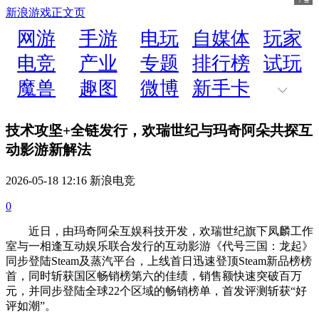
新浪游戏
正文页
网游
手游
电玩
自媒体
玩家
电竞
产业
专题
排行榜
试玩
魔兽
趣图
微博
新手卡
技术攻坚+全链发行，欢瑞世纪与玛奇阿朵共探互
动影游新解法
2026-05-18 12:16 新浪电竞
0
近日，由玛奇阿朵互娱科技开发，欢瑞世纪旗下凤麟工作
室与一相逢互动娱乐联合发行的互动影游《代号三国：龙起》
同步登陆Steam及蒸汽平台，上线首日迅速登顶Steam新品榜榜
首，同时斩获国区畅销榜第六的佳绩，销售额快速突破百万
元，并同步登陆全球22个区域的畅销榜单，首发评测斩获“好
评如潮”。