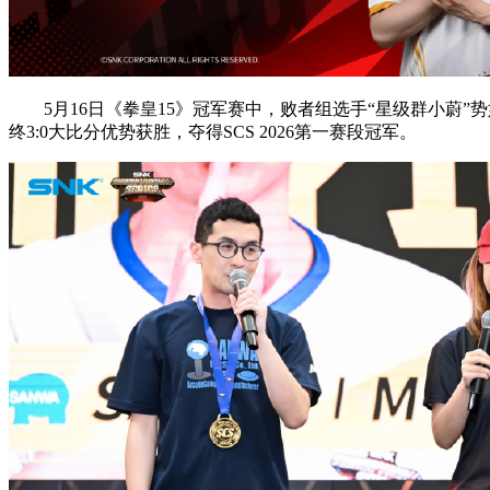
5月16日《拳皇15》冠军赛中，败者组选手“星级群小蔚”势如
终3:0大比分优势获胜，夺得SCS 2026第一赛段冠军。