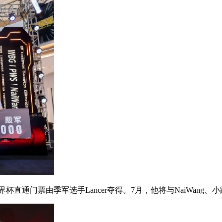
通门票由季军选手Lancer夺得。7月，他将与NaiWang、