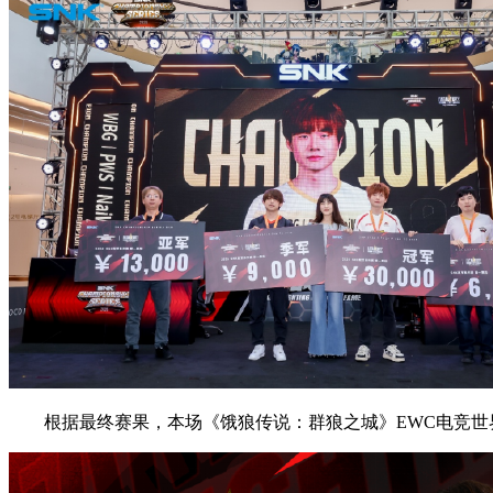
根据最终赛果，本场《饿狼传说：群狼之城》EWC电竞世界杯直