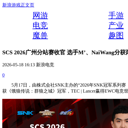
新浪游戏
正文页
网游
手游
电竞
产业
魔兽
趣图
SCS 2026广州分站赛收官 选手M’、NaiWang
2026-05-18 16:13 新浪电竞
0
5月17日，由株式会社SNK主办的“2026年SNK冠军系列赛（SCS
获《饿狼传说：群狼之城》冠军，TEC | Lancer赢得EWC电