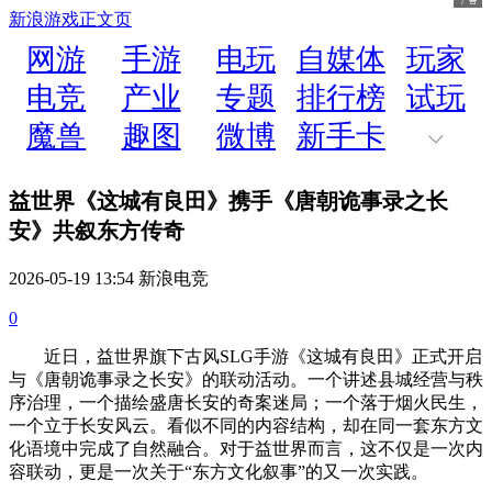
新浪游戏
正文页
网游
手游
电玩
自媒体
玩家
电竞
产业
专题
排行榜
试玩
魔兽
趣图
微博
新手卡
益世界《这城有良田》携手《唐朝诡事录之长
安》共叙东方传奇
2026-05-19 13:54 新浪电竞
0
近日，益世界旗下古风SLG手游《这城有良田》正式开启
与《唐朝诡事录之长安》的联动活动。一个讲述县城经营与秩
序治理，一个描绘盛唐长安的奇案迷局；一个落于烟火民生，
一个立于长安风云。看似不同的内容结构，却在同一套东方文
化语境中完成了自然融合。对于益世界而言，这不仅是一次内
容联动，更是一次关于“东方文化叙事”的又一次实践。