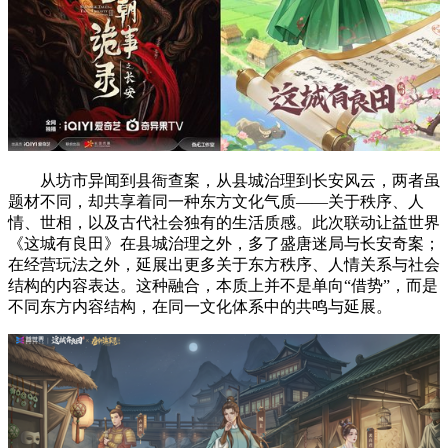
从坊市异闻到县衙查案，从县城治理到长安风云，两者虽
题材不同，却共享着同一种东方文化气质——关于秩序、人
情、世相，以及古代社会独有的生活质感。此次联动让益世界
《这城有良田》在县城治理之外，多了盛唐迷局与长安奇案；
在经营玩法之外，延展出更多关于东方秩序、人情关系与社会
结构的内容表达。这种融合，本质上并不是单向“借势”，而是
不同东方内容结构，在同一文化体系中的共鸣与延展。