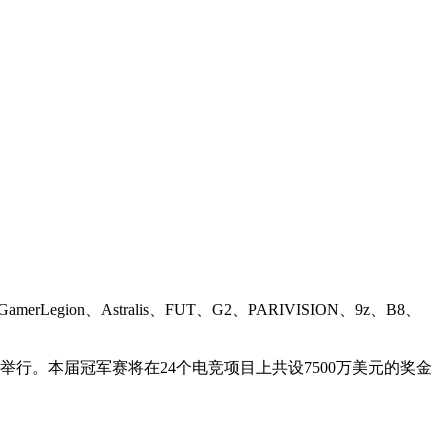
、GamerLegion、Astralis、FUT、G2、PARIVISION、9z、B8、
行。本届冠军赛将在24个电竞项目上共设7500万美元的奖金