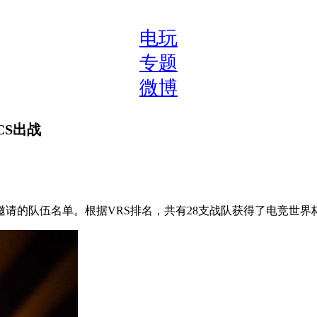
电玩
专题
微博
CS出战
请的队伍名单。根据VRS排名，共有28支战队获得了电竞世界杯