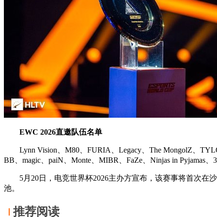
EWC 2026直邀队伍名单
Lynn Vision、M80、FURIA、Legacy、The MongolZ、TYLOO、
BB、magic、paiN、Monte、MIBR、FaZe、Ninjas in Pyjamas
5月20日，电竞世界杯2026主办方宣布，该赛事将首次在沙
池。
推荐阅读