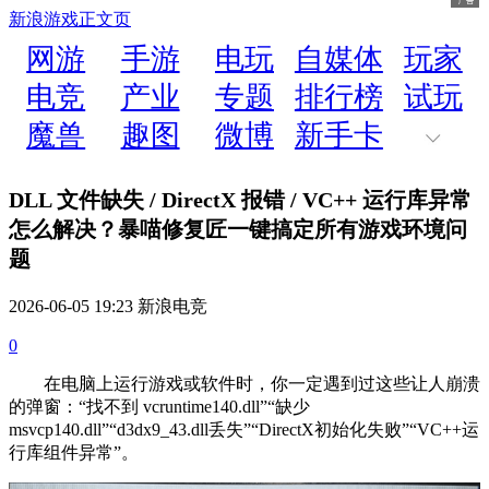
新浪游戏
正文页
网游
手游
电玩
自媒体
玩家
电竞
产业
专题
排行榜
试玩
魔兽
趣图
微博
新手卡
DLL 文件缺失 / DirectX 报错 / VC++ 运行库异常
怎么解决？暴喵修复匠一键搞定所有游戏环境问
题
2026-06-05 19:23 新浪电竞
0
在电脑上运行游戏或软件时，你一定遇到过这些让人崩溃
的弹窗：“找不到 vcruntime140.dll”“缺少
msvcp140.dll”“d3dx9_43.dll丢失”“DirectX初始化失败”“VC++运
行库组件异常”。