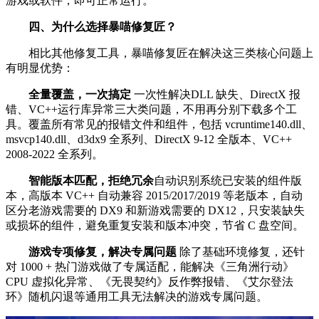
游戏或软件，即可正常运行。
四、为什么选择暴喵修复匠？
相比其他修复工具，暴喵修复匠在解决这三类核心问题上
有明显优势：
全量覆盖，一次搞定
一次性解决DLL 缺失、DirectX 报
错、VC++运行库异常三大类问题，不用再分别下载多个工
具。覆盖所有常见的报错文件和组件，包括 vcruntime140.dll、
msvcp140.dll、d3dx9 全系列、DirectX 9-12 全版本、VC++
2008-2022 全系列。
智能版本匹配，拒绝冗余
自动识别系统已安装的组件版
本，高版本 VC++ 自动兼容 2015/2017/2019 等老版本，自动
区分老游戏需要的 DX9 和新游戏需要的 DX12，只安装缺失
或损坏的组件，避免重复安装和版本冲突，节省 C 盘空间。
游戏专项修复，解决专属问题
除了基础环境修复，还针
对 1000 + 热门游戏做了专属适配，能解决《三角洲行动》
CPU 虚拟化异常、《无畏契约》反作弊报错、《艾尔登法
环》随机闪退等通用工具无法解决的游戏专属问题。