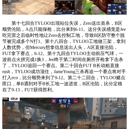
第十七回合TYLOO出现站位失误，Zero送出首杀，B区
顺势沦陷，A点只能保枪，比分来到6-11。这分失误感觉是Jee
吃完雷之后临时性地让Zero去控制工地，导致B区防守整个脱
节被完成多个N打1。第十八回合，TYLOO工地做三架，拿到
人数优势，但Mercury想拿信息送出人头，A区直接沦陷，
FUT拿下赛点，6-12。第十九回合TYLOO主动前压气球，一
波前点火拼完成1换3，Jee终于第二时间在厕所开枪拿下击杀
了，TYLOO追回一个赛点。第二十回合FUT B长动粗直接
rush，TYLOO成功顶住，JameYoung三杀再追一个赛点将对手
打入eco，比分顺势来到了9-12。第二十二回合，TYLOO赌点
匪口，单B遇到对手B长工地一波进攻，B区沦陷，比分定格
在了9-13，FUT获得胜利。