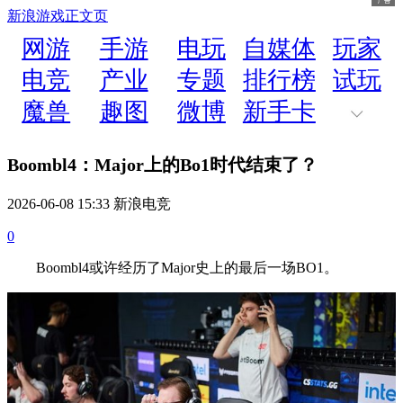
新浪游戏
正文页
网游
手游
电玩
自媒体
玩家
电竞
产业
专题
排行榜
试玩
魔兽
趣图
微博
新手卡
Boombl4：Major上的Bo1时代结束了？
2026-06-08 15:33 新浪电竞
0
Boombl4或许经历了Major史上的最后一场BO1。