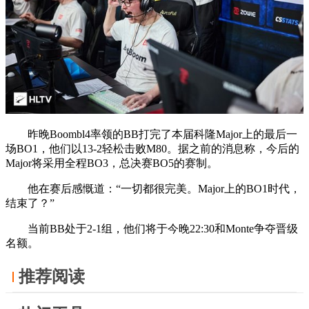
昨晚Boombl4率领的BB打完了本届科隆Major上的最后一
场BO1，他们以13-2轻松击败M80。据之前的消息称，今后的
Major将采用全程BO3，总决赛BO5的赛制。
他在赛后感慨道：“一切都很完美。Major上的BO1时代，
结束了？”
当前BB处于2-1组，他们将于今晚22:30和Monte争夺晋级
名额。
推荐阅读