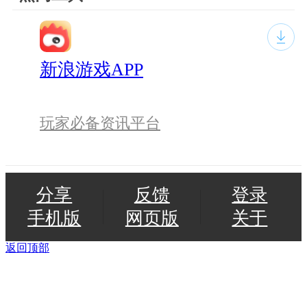
新浪游戏APP
玩家必备资讯平台
分享
反馈
登录
手机版
网页版
关于
返回顶部