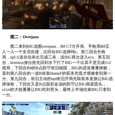
图二：Overpass
图二来到BIG选图overpass，B8 CT方开局。手枪局B8五
人一人一个全员告捷，次回合BIG选择纯e。第三回合长枪
局，npl A道自信杀出完成三杀，送BIG再次进入eco。第五回
合，kensizor身位抢先回到水下打了BIG一个出其不意完成1v2
残局，下回合B8的B点防守依旧稳固，BIG的进攻屡屡挫败，
直到第八回合的一波B依靠blameF的双杀兜底才艰难拿到第一
分。第九回合，依旧主动的npl依旧开局先取双杀直接让BIG选
择保枪，下回合又是B点固若金汤的防守让BIG彻底昏头，
s1zzi的大狙屡屡让BIG吃到苦头，最终上半场结束BIG只拿到
一分。