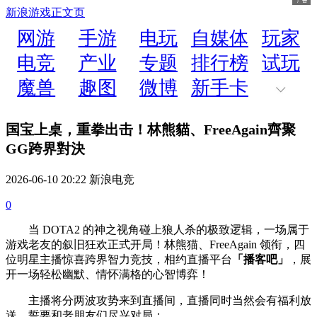
新浪游戏
正文页
网游
手游
电玩
自媒体
玩家
电竞
产业
专题
排行榜
试玩
魔兽
趣图
微博
新手卡
国宝上桌，重拳出击！林熊貓、FreeAgain齊聚
GG跨界對決
2026-06-10 20:22 新浪电竞
0
当 DOTA2 的神之视角碰上狼人杀的极致逻辑，一场属于
游戏老友的叙旧狂欢正式开局！林熊猫、FreeAgain 领衔，四
位明星主播惊喜跨界智力竞技，相约直播平台
「播客吧」
，展
开一场轻松幽默、情怀满格的心智博弈！
主播将分两波攻势来到直播间，直播同时当然会有福利放
送，誓要和老朋友们尽兴对局：