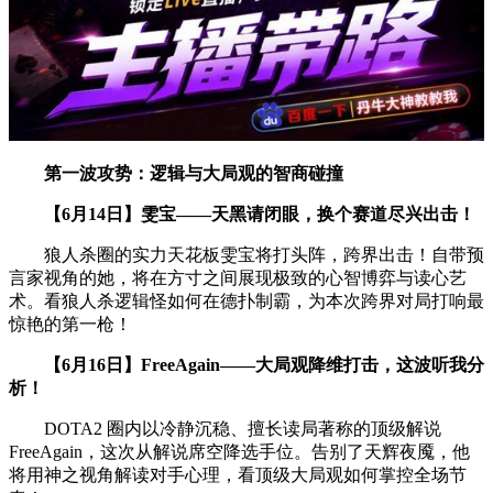
第一波攻势：逻辑与大局观的智商碰撞
【6月14日】雯宝——天黑请闭眼，换个赛道尽兴出击！
狼人杀圈的实力天花板雯宝将打头阵，跨界出击！自带预
言家视角的她，将在方寸之间展现极致的心智博弈与读心艺
术。看狼人杀逻辑怪如何在德扑制霸，为本次跨界对局打响最
惊艳的第一枪！
【6月16日】FreeAgain——大局观降维打击，这波听我分
析！
DOTA2 圈内以冷静沉稳、擅长读局著称的顶级解说
FreeAgain，这次从解说席空降选手位。告别了天辉夜魇，他
将用神之视角解读对手心理，看顶级大局观如何掌控全场节