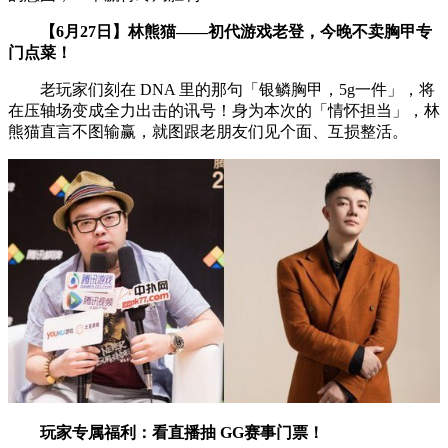
【6月27日】林熊猫——初代游戏老登，今晚不卖胸甲专
门点菜！
老玩家们刻在 DNA 里的那句「银鳞胸甲，5g一件」，将
在压轴场变成全力出击的讯号！身为本次的「情怀担当」，林
熊猫直言不图输赢，就图跟老朋友们见个面、互损整活。
玩家专属福利：看直播抽 GG赛事门票！