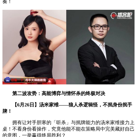
奏！
第二波攻势：高能博弈与情怀杀的终极对决
【6月26日】汤米家维——狼人杀逻辑怪，不抿身份抿手
牌！
拥有让对手胆寒的「听杀」与抿牌能力的汤米家维接力上
桌！不看身份看操作，究竟他能不能在策略局中完美藏好自己
的意图，一举赢得终局胜利？