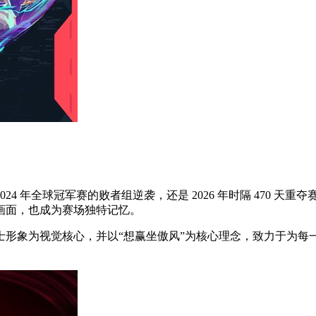
24 年全球冠军赛的败者组逆袭，还是 2026 年时隔 470 
画面，也成为赛场独特记忆。
象为视觉核心，并以“想赢坐傲风”为核心理念，致力于为每