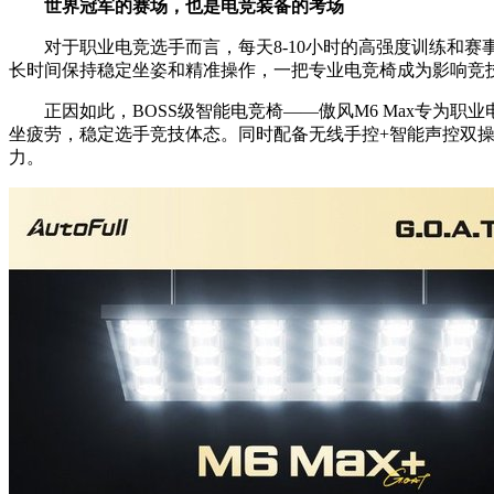
世界冠军的赛场，也是电竞装备的考场
对于职业电竞选手而言，每天8-10小时的高强度训练和赛事
长时间保持稳定坐姿和精准操作，一把专业电竞椅成为影响竞
正因如此，BOSS级智能电竞椅——傲风M6 Max专为职
坐疲劳，稳定选手竞技体态。同时配备无线手控+智能声控双
力。