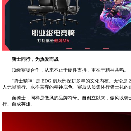
骑士同行，为热爱而战
顶级赛场合作，从来不止于硬件支持，更在于精神共鸣。
"骑士精神" 是 EDG 俱乐部深耕多年的文化内核。无论是 20
人无畏前行、永不言弃的精神底色。赛后队员集体行骑士礼的
而骑士，同样是傲风的品牌符号。自创立以来，傲风以骑士形
行、自成英雄。