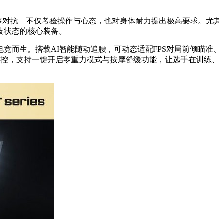
对抗，不仅考验操作与心态，也对身体耐力提出极高要求。尤其
技状态的核心装备。
业电竞而生。搭载AI智能随动追腰，可动态适配FPS对局前倾瞄
操控，支持一键开启零重力模式与按摩舒缓功能，让选手在训练