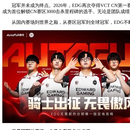
冠军并未成为终点。2026年，EDG再次夺得VCT CN第一赛
成为首位解锁CN赛区3000击杀里程碑的选手。无论是团队成
从国内赛场到世界之巅，从赛区冠军到全球冠军，EDG不断刷