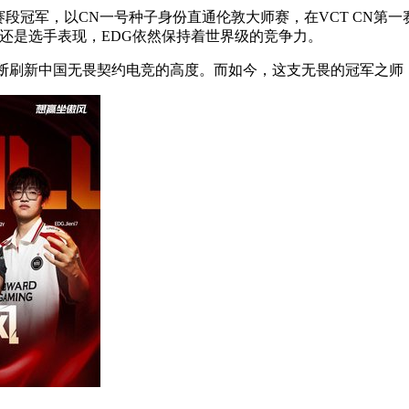
段冠军，以CN一号种子身份直通伦敦大师赛，在VCT CN第一赛段
绩还是选手表现，EDG依然保持着世界级的竞争力。
新中国无畏契约电竞的高度。而如今，这支无畏的冠军之师，也迎