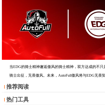
当EDG的骑士精神邂逅傲风的骑士精神，双方达成的不只
骑士出征，无畏傲风。未来，AutoFull傲风将与EDG
推荐阅读
热门工具