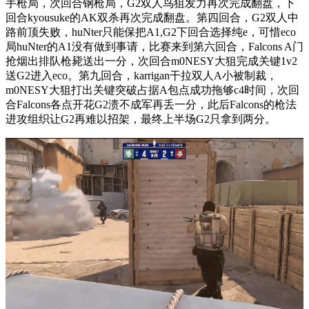
手枪局，次回合钢枪局，G2双人鸟狙发力再次完成翻盘，下
回合kyousuke的AK双杀再次完成翻盘。第四回合，G2双人中
路前顶失败，huNter只能保把A1,G2下回合选择纯e，可惜eco
局huNter的A1没有做到事请，比赛来到第六回合，Falcons A门
抢烟出排队枪毙送出一分，次回合m0NESY大狙完成关键1v2
送G2进入eco。第九回合，karrigan干拉双人A小被制裁，
m0NESY大狙打出关键突破占据A包点成功拖够c4时间，次回
合Falcons各点开花G2溃不成军再丢一分，此后Falcons的枪法
进攻组织让G2再难以招架，最终上半场G2只拿到两分。