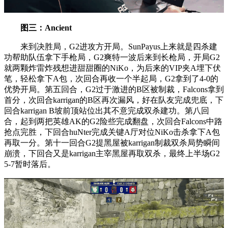
图三：Ancient
来到决胜局，G2进攻方开局。SunPayus上来就是四杀建
功帮助队伍拿下手枪局，G2爽特一波后来到长枪局，开局G2
就两颗炸雷炸残想进甜甜圈的NiKo，为后来的VIP夹A埋下伏
笔，轻松拿下A包，次回合再收一个半起局，G2拿到了4-0的
优势开局。第五回合，G2过于激进的B区被制裁，Falcons拿到
首分，次回合karrigan的B区再次漏风，好在队友完成兜底，下
回合karrigan B坡前顶站位出其不意完成双杀建功。第八回
合，起到两把英雄AK的G2险些完成翻盘，次回合Falcons中路
抢点完胜，下回合huNter完成关键A厅对位NiKo击杀拿下A包
再取一分。第十一回合G2提黑屋被karrigan制裁双杀局势瞬间
崩溃，下回合又是karrigan主宰黑屋再取双杀，最终上半场G2
5-7暂时落后。