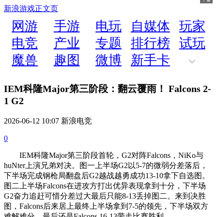
新浪游戏
正文页
网游
手游
电玩
自媒体
玩家
电竞
产业
专题
排行榜
试玩
魔兽
趣图
微博
新手卡
IEM科隆Major第三阶段：翻云覆雨！ Falcons 2-
1 G2
2026-06-12 10:07 新浪电竞
0
IEM科隆Major第三阶段首轮，G2对阵Falcons，NiKo与
huNter上演兄弟对决。图一上半场G2以5-7的微弱分差落后，
下半场完成钢枪局翻盘后G2越战越勇成功13-10拿下自选图。
图二上半场Falcons在进攻方打出优异表现拿到十分，下半场
G2奋力追赶可惜分差过大最后只能8-13丢掉图二。来到决胜
图，Falcons后来居上最终上半场拿到7-5的领先，下半场双方
难解难分，最后还是Falcons 16-13带走比赛胜利。