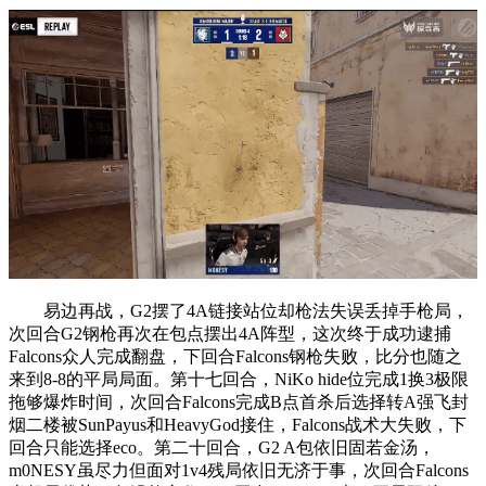
易边再战，G2摆了4A链接站位却枪法失误丢掉手枪局，
次回合G2钢枪再次在包点摆出4A阵型，这次终于成功逮捕
Falcons众人完成翻盘，下回合Falcons钢枪失败，比分也随之
来到8-8的平局局面。第十七回合，NiKo hide位完成1换3极限
拖够爆炸时间，次回合Falcons完成B点首杀后选择转A强飞封
烟二楼被SunPayus和HeavyGod接住，Falcons战术大失败，下
回合只能选择eco。第二十回合，G2 A包依旧固若金汤，
m0NESY虽尽力但面对1v4残局依旧无济于事，次回合Falcons