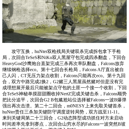
攻守互换，huNter双枪残局关键双杀完成拆包拿下手枪
局，次回合TeSeS和NiKo双人黑屋守包完成四杀翻盘，下回合
HeavyGod沙鹰炮台直架完成三杀再次率队翻盘，Falcons放弃
继续钢枪选择eco。第十七回合长枪局，Falcons A厅直出被自
己人闪，CT无压力架点收割，Falcons只能再次eco。第十九回
合，双方中路完成2换2，G2赌三人黑屋虽然赌对但是没有完
成理想展开最后只能被架点守包的土匪一个接一个收割，下回
合TeSeS神秘单摸甜甜圈收掉NertZ完成关键击杀，Falcons顺势
把比分追平，次回合G2 B包尴尬站位选择被Falcons一波B爆弹
强出再次击溃。第二十二回合，m0NESY上来先取关键首杀，
huNter责任三杀加关键防守调度逆转局势，双方战至11-11。
来到关键局第二十三回合，G2动态阵型成功抓住对方未启动
时间差率先拿到赛点，次回合山穷水尽的Falcons一波突然B坡