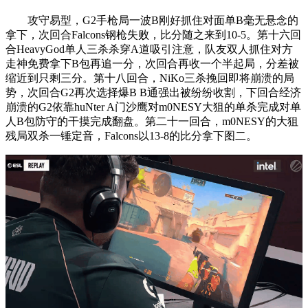
攻守易型，G2手枪局一波B刚好抓住对面单B毫无悬念的
拿下，次回合Falcons钢枪失败，比分随之来到10-5。第十六回
合HeavyGod单人三杀杀穿A道吸引注意，队友双人抓住对方
走神免费拿下B包再追一分，次回合再收一个半起局，分差被
缩近到只剩三分。第十八回合，NiKo三杀挽回即将崩溃的局
势，次回合G2再次选择爆B B通强出被纷纷收割，下回合经济
崩溃的G2依靠huNter A门沙鹰对m0NESY大狙的单杀完成对单
人B包防守的干摸完成翻盘。第二十一回合，m0NESY的大狙
残局双杀一锤定音，Falcons以13-8的比分拿下图二。