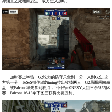
冲烟置之死地而后生，双方进入加时。
加时赛上半场，G2吃力的防守只拿到一分，来到G2进攻
方第一分，TeSeS抓住B坡timing拉出收掉两人，G2局面瞬间崩
盘，被Falcons率先拿到赛点，下回合m0NESY大狙三杀终结比
赛，Falcons 16-13拿下图三获得比赛胜利。