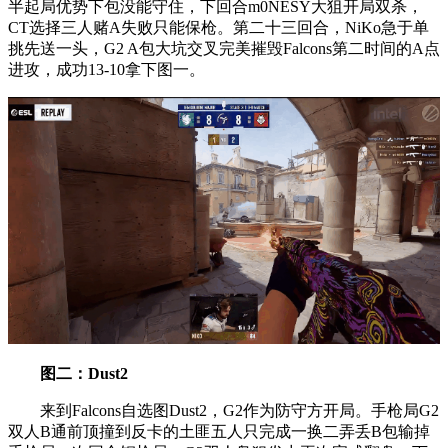
半起局优势下包没能守住，下回合m0NESY大狙开局双杀，
CT选择三人赌A失败只能保枪。第二十三回合，NiKo急于单
挑先送一头，G2 A包大坑交叉完美摧毁Falcons第二时间的A点
进攻，成功13-10拿下图一。
图二：Dust2
来到Falcons自选图Dust2，G2作为防守方开局。手枪局G2
双人B通前顶撞到反卡的土匪五人只完成一换二弄丢B包输掉