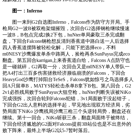
图一：Inferno
图一来到G2自选图Inferno，Falcons作为防守方开局。手
枪局G2一波B被双枪架烟摧毁，次回合G2选择钢枪继续慢速
一波B，B包点完成2换2下包，huNter单局豪取三杀完成翻
盘，下回合Falcons钢枪想反清到香蕉道中路白送一人后选择
四人香蕉道摆阵被轻松化解，只能下把选择eco，不料
m0NESY沙鹰爆发单杀中路两人，捡枪再杀SunPayus完成eco
翻盘。第五回合karrigan上来香蕉道白给，Falcons A点防守也
是一碰就碎，G2再取一分，次回合又是m0NESY单人带队一
把A4打出三百多伤害拯救经济濒临崩溃的Falcons，下回合
HeavyGod沙鹰打掉阳台TeSeS，Falcons犹如惊弓之鸟选择多人
回A只留单B，MATYS轻松击杀单B拿下B包。第八回合，G2
2v1必胜残局败于SunPayus大狙空枪，huNter判断失误被NiKo
完成强拆，次回合轮到Falcons犯错，3v1局面败于没起钳子，
下回合G2出人意料的选择半起，罕见地出现双方经济局，劣
势局面下NiKo 沙鹰残局沙鹰三枪三个头逆转局势，翻盘还在
继续。第十一回合，NiKo斩获三杀，翻盘局面终于被终结，
下回合经济尴尬的G2面对Falcons提前3B站位也是不出意外的
败下阵来，最终上半场G2以5-7暂时落后。