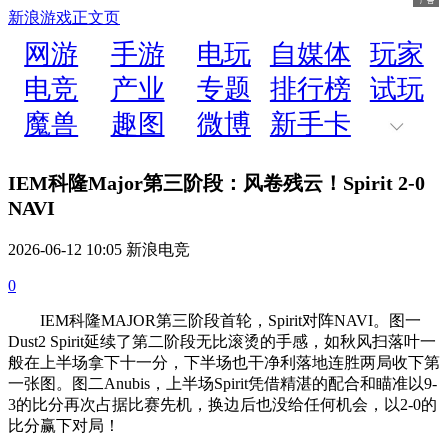
新浪游戏
正文页
网游
手游
电玩
自媒体
玩家
电竞
产业
专题
排行榜
试玩
魔兽
趣图
微博
新手卡
IEM科隆Major第三阶段：风卷残云！Spirit 2-0
NAVI
2026-06-12 10:05 新浪电竞
0
IEM科隆MAJOR第三阶段首轮，Spirit对阵NAVI。图一
Dust2 Spirit延续了第二阶段无比滚烫的手感，如秋风扫落叶一
般在上半场拿下十一分，下半场也干净利落地连胜两局收下第
一张图。图二Anubis，上半场Spirit凭借精湛的配合和瞄准以9-
3的比分再次占据比赛先机，换边后也没给任何机会，以2-0的
比分赢下对局！