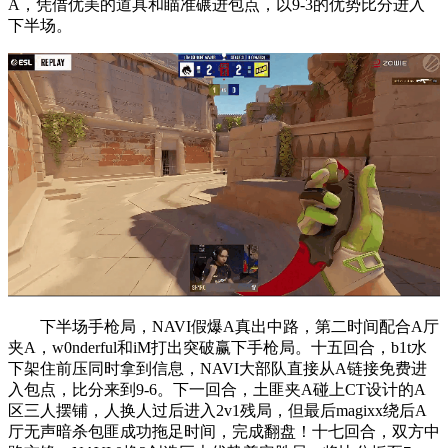
A，凭借优美的道具和瞄准碾进包点，以9-3的优势比分进入
下半场。
下半场手枪局，NAVI假爆A真出中路，第二时间配合A厅
夹A，w0nderful和iM打出突破赢下手枪局。十五回合，b1t水
下架住前压同时拿到信息，NAVI大部队直接从A链接免费进
入包点，比分来到9-6。下一回合，土匪夹A碰上CT设计的A
区三人摆铺，人换人过后进入2v1残局，但最后magixx绕后A
厅无声暗杀包匪成功拖足时间，完成翻盘！十七回合，双方中