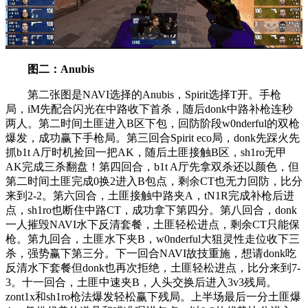
图二：Anubis
第二张图是NAVI选择的Anubis，Spirit选择T开。手枪
局，iM先配合闪光在中路收下首杀，随后donk中路补枪连秒
两人。第二时间土匪进入B区下包，回防阶段w0nderful的双枪
爆发，成功赢下手枪局。第三回合Spirit eco局，donk先踩火先
抓b1t A厅时机捡回一把AK，随后土匪接触B区，sh1ro无甲
AK完成三杀翻盘！第四回合，b1t A厅先拿双杀还以颜色，但
第二时间土匪完成0换2进入B包点，剩余CT也无力回防，比分
来到2-2。第六回合，土匪接触中路夹A，tN1R完成补枪后进
点，sh1ro也断住中路CT，成功拿下第四分。第八回合，donk
一人摧毁NAVI水下反清套餐，土匪轻松进点，剩余CT只能保
枪。第九回合，土匪水下夹B，w0nderful大狙灵性走位收下三
杀，强势赢下第三分。下一回合NAVI故技重施，想请donk吃
反清水下套餐但donk也再次拒绝，土匪轻松进点，比分来到7-
3。十一回合，土匪中速夹B，人头交换后进入3v3残局。
zont1x和sh1ro枪法爆发轻松赢下残局。上半场最后一分土匪爆