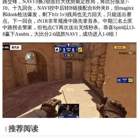
路交锋，NAVI 0换2创造巨大优势奠定胜局，将比分扳至7-
10。十九回合，NAVI控中后转B链接配合B外夹B，但magixx
和donk枪法爆发，剩下b1t 1v3残局也无力回天，只能送出赛
点。下一回合，tN1R非常规推中路先拿首杀。中期三名土匪
中路拐去警家，但包点CT再次送出无情秒杀。恭喜Spirit以13-
8赢下Anubis，大比分2-0战胜NAVI，成功进入1-0组！
推荐阅读