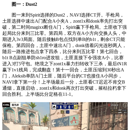
图一：Dust2
图一来到Spirit选择的Dust2，NAVI选择CT开。手枪局，
土匪选择中速出A门配合A小夹A，zont1x和donk率先打出突
破，第二时间magixx断住A门，Spirit赢下手枪局。土匪收下强
起局比分来到三比零。第四局，双方在A小方向交换人头，中
期进入3v3局面。随后接触B包点找到单B的b1t，剩余CT只能
保枪。第四回合，土匪中速出A门，donk借着闪光连秒两人，
随后一路推进包点拿下四杀，比分来到五比零！第七回合，
b1t B点副狙单防sh1ro进攻狙，土匪直接下令强攻A小，比赛
进入3打5守包。绝境之下zont1x暴力扫转收下三杀，最后tN1R
赢下1v1残局，完成翻盘！第十一回合，土匪压缩到30秒出A
门，Aleksib单防A门土匪，随后平台的CT也接住A小同步，
NAVI拿下第一分！上半场最后一分，土匪看CT迟迟不肯交B
通烟，直接启动，zont1x和donk再次打出突破，摧枯拉朽拿下
回合胜利。上半场比分定格在11-1。