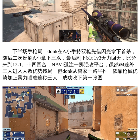
下半场手枪局，donk在A小手持双枪先借闪光拿下首杀，
随后二次反刷A小拿下三杀，最后剩下b1t 1v3无力回天，比分
来到12-1。十四回合，NAVI孤注一掷强攻平台，虽然iM连补
三人进入人数优势残局，但donk从警家一路平推，依靠枪械优
势加上暴力瞄准连秒三人，成功收下第一张图！