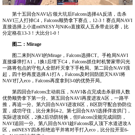
第十五回合NAVI占领大坑后Falcons选择4A反清，击杀
NAVI三人打掉C4，Falcons顺势拿下赛点，12-3！赛点局NAVI
直接选择上小道m0NESY与NiKo直接双人五杀带走比赛，比
分定格在13-3！大比分1-0！
图二：Mirage
图二来到NAVI的Mirage，Falcons选择CT。手枪局NAVI
直接爆弹打A1，1换1后埋下C4，Falcons抓住时机警家带闪光
一路将包点的守包人全部歼灭拿下手枪局。第二回合NAVI强
起，四十秒再度选择A1打A，Falcons及时回防团灭NAVI将
NAVI打入eco，Falcons再度拿到3-0的优势开局。
第四回合Falcons主动前压，NAVI各点完成击杀获得人数
优势顺势拿下第一分。第五回合NAVI再度进攻A区，一路平
推，再追一分。第六回合NAVI进攻B区，B区防守配合协防位
置，成功守住，比分来到4-2。第七回合NAVI选择佯攻拱门，
实际进攻B区，2换2后功防转换，但Falcons没能完成回防，
NAVI追回一分。第八回合NAVI趁Falcons双人顶下水道进攻A
区，m0NESY四杀拒绝追平并将对手打入eco，比分拉开至6-