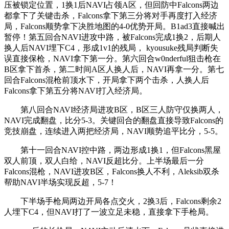
压被锁定位置，1换1后NAVI占领A区，但回防中Falcons两边
都拿下了关键击杀，Falcons拿下第三分将对手再度打入经济
局，Falcons顺势拿下决胜地图的4-0优势开局。B1ad3直接喊出
暂停！第五回合NAVI进攻中路，被Falcons完成1换2，后期人
换人后NAVI埋下C4，形成1v1的残局， kyousuke残局判断失
误直接保枪，NAVI拿下第一分。第六回合w0nderful狙击枪在
B区拿下首杀，第二时间A区人换人后，NAVI再拿一分。第七
回合Falcons混枪前顶水下，开局拿下两个击杀，人换人后
Falcons拿下第五分将NAVI打入经济局。
第八回合NAVI经济局进攻B区，B区三人防守仅换两人，
NAVI完成翻盘，比分5-3。关键回合的翻盘直接导致Falcons的
竞技崩盘，连续进入两把经济局，NAVI顺势追平比分，5-5。
第十一回合NAVI控中路，两边形成1换1，但Falcons黑屋
双人前顶，双人白给，NAVI反超比分。上半场最后一分
Falcons混枪，NAVI进攻B区，Falcons换人不利，Aleksib双杀
帮助NAVI半场实现反超，5-7！
下半场手枪局两边开局各点交火，2换3后，Falcons剩余2
人埋下C4，但NAVI打了一波立足未稳，直接拿下手枪局。