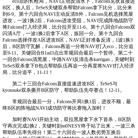
eco后的长枪局，NAVI主动反清水下，Falcons见状直接进
B区，换人后，TeSeS关键双杀帮助Falcons拿下比分，比分来
到6-9。第十六回合NAVI主动反清B外，Falcons见机选择黑屋
进攻，一波1换2后，Falcons进攻受阻，NAVI完成阵地战防守
将Falcons打入经济局，比分拉开至11-6。第十八回合Falcons双
闪清A厅，一波1换2后拿下A区，扳回一分。第十九回合
Falcons选择佯攻A区进攻B区，NAVI正好准备反清，1波1换3
后，B区防守瓦解，Falcons再追一分将NAVI打入eco，比分追
至9-11。关键回合B1ad3点出常规回合最后一个暂停。第二十
一回合Falcons清黑屋，中路NAVI反清击杀karrigan，关键时刻
TeSeS双杀拿下B包点帮助队伍再追一分再度将NAVI打入经济
局，比分追平，11-11！
第二十三回合Falcons直接提速进攻B区，TeSeS与
kyousuke双杀撕开B区防守，帮助队伍先夺赛点！12-11。
常规回合最后一分，Falcons开局1换1后，进攻不顺，最
终B区的阵地战NAVI成功防守将比赛拖入加时！
加时赛NAVI开始主动，双拉黑屋拿下水下首杀，B区防
守再次完成2换2，关键时刻m0NESY终于站了出来，一波三杀
帮助队伍率先得分！第二十六回合一波人数劣势互换后