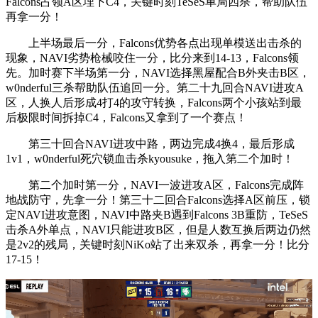
Falcons占领A区埋下C4，关键时刻TeSeS单局四杀，帮助队伍
再拿一分！
上半场最后一分，Falcons优势各点出现单模送出击杀的
现象，NAVI劣势枪械咬住一分，比分来到14-13，Falcons领
先。加时赛下半场第一分，NAVI选择黑屋配合B外夹击B区，
w0nderful三杀帮助队伍追回一分。第二十九回合NAVI进攻A
区，人换人后形成4打4的攻守转换，Falcons两个小孩站到最
后极限时间拆掉C4，Falcons又拿到了一个赛点！
第三十回合NAVI进攻中路，两边完成4换4，最后形成
1v1，w0nderful死穴锁血击杀kyousuke，拖入第二个加时！
第二个加时第一分，NAVI一波进攻A区，Falcons完成阵
地战防守，先拿一分！第三十二回合Falcons选择A区前压，锁
定NAVI进攻意图，NAVI中路夹B遇到Falcons 3B重防，TeSeS
击杀A外单点，NAVI只能进攻B区，但是人数互换后两边仍然
是2v2的残局，关键时刻NiKo站了出来双杀，再拿一分！比分
17-15！