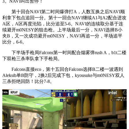
3。NAVI叫出暂停！
第十回合NAVI第二时间爆弹打A，人数互换之后NAVI顺
利拿下包点追回一分。第十一回合NAVI继续A1与A2配合进攻
A区，A区再度沦陷，比分追至5-6。NAVI的连续取分基于连
续避开m0NESY的狙击枪。上半场最后一分，NAVI选择B小
夹B，又一次成功避开m0NESY，NAVI再追一分，半场追平
比分，6-6。
下半场手枪局Falcons第一时间配合烟雾弹rush A，b1t二楼
下双枪三杀率队拿下手枪局。
Falcons直接eco，第十五回合Falcons选择B二楼一波遇到
Aleksib单B防守，2换2后完成下包，kyousuke与m0NESY双人
三杀拒绝回防！比分7-8。