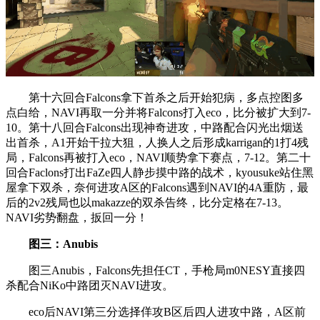
第十六回合Falcons拿下首杀之后开始犯病，多点控图多
点白给，NAVI再取一分并将Falcons打入eco，比分被扩大到7-
10。第十八回合Falcons出现神奇进攻，中路配合闪光出烟送
出首杀，A1开始干拉大狙，人换人之后形成karrigan的1打4残
局，Falcons再被打入eco，NAVI顺势拿下赛点，7-12。第二十
回合Faclons打出FaZe四人静步摸中路的战术，kyousuke站住黑
屋拿下双杀，奈何进攻A区的Falcons遇到NAVI的4A重防，最
后的2v2残局也以makazze的双杀告终，比分定格在7-13。
NAVI劣势翻盘，扳回一分！
图三：Anubis
图三Anubis，Falcons先担任CT，手枪局m0NESY直接四
杀配合NiKo中路团灭NAVI进攻。
eco后NAVI第三分选择佯攻B区后四人进攻中路，A区前