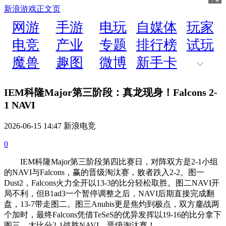
新浪游戏
正文页
网游
手游
电玩
自媒体
玩家
电竞
产业
专题
排行榜
试玩
魔兽
趣图
微博
新手卡
IEM科隆Major第三阶段：真龙现身！Falcons 2-
1 NAVI
2026-06-15 14:47 新浪电竞
0
IEM科隆Major第三阶段第四比赛日，对阵双方是2-1小组
的NAVI与Falcons，赢的晋级淘汰赛，败者跌入2-2。图一
Dust2，Falcons火力全开以13-3的比分轻松取胜。图二NAVI开
局不利，但B1ad3一个暂停调整之后，NAVI后期直接完成翻
盘，13-7带走图二。图三Anubis更是焦灼到极点，双方鏖战两
个加时，最终Falcons凭借TeSeS的优异发挥以19-16的比分拿下
图三，大比分2-1战胜NAVI，晋级淘汰赛！