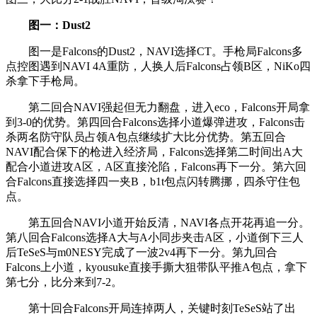
图一：Dust2
图一是Falcons的Dust2，NAVI选择CT。手枪局Falcons多
点控图遇到NAVI 4A重防，人换人后Falcons占领B区，NiKo四
杀拿下手枪局。
第二回合NAVI强起但无力翻盘，进入eco，Falcons开局拿
到3-0的优势。第四回合Falcons选择小道爆弹进攻，Falcons击
杀两名防守队员占领A包点继续扩大比分优势。第五回合
NAVI配合保下的枪进入经济局，Falcons选择第二时间出A大
配合小道进攻A区，A区直接沦陷，Falcons再下一分。第六回
合Falcons直接选择四一夹B，b1t包点闪转腾挪，四杀守住包
点。
第五回合NAVI小道开始反清，NAVI各点开花再追一分。
第八回合Falcons选择A大与A小同步夹击A区，小道倒下三人
后TeSeS与m0NESY完成了一波2v4再下一分。第九回合
Falcons上小道，kyousuke直接手撕大狙带队平推A包点，拿下
第七分，比分来到7-2。
第十回合Falcons开局连掉两人，关键时刻TeSeS站了出