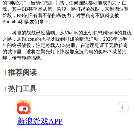
的“神经刀”，当他们找到手感，任何强队都可能成为刀下亡
魂。其中BB甚至是从第一阶段一路打起的战队，来到淘汰赛
阶段，BB依旧有着不俗的杀伤力，对手稍有不慎就会被
Boombl4和队友们拿下。
科隆的战鼓已经擂响。从Vitality的王朝梦想到Spirit的复仇
之路，从Falcons的虎视眈眈到群雄的暗流涌动，2026年上半
年的终极战役，注定将载入CS史册。在这座见证了无数传奇
的城市里，谁将在聚光灯下捧起那座沉甸甸的奖杯？莱茵河
畔，传奇静待揭晓。
推荐阅读
热门工具
新浪游戏APP