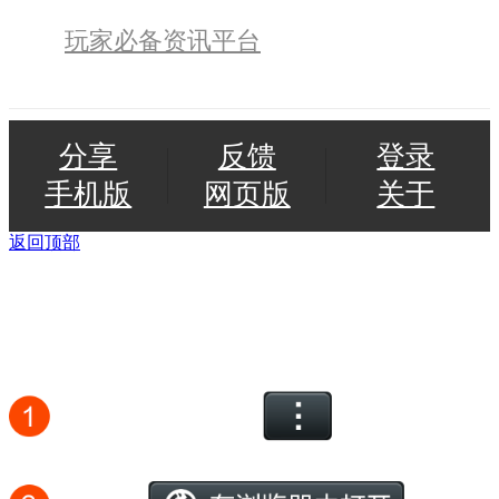
玩家必备资讯平台
分享
反馈
登录
手机版
网页版
关于
返回顶部