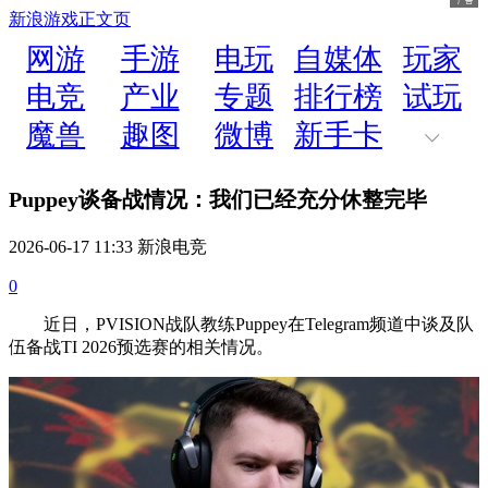
新浪游戏
正文页
网游
手游
电玩
自媒体
玩家
电竞
产业
专题
排行榜
试玩
魔兽
趣图
微博
新手卡
Puppey谈备战情况：我们已经充分休整完毕
2026-06-17 11:33 新浪电竞
0
近日，PVISION战队教练Puppey在Telegram频道中谈及队
伍备战TI 2026预选赛的相关情况。