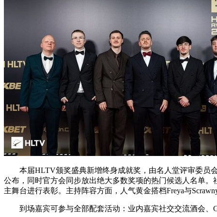
本届HLTV颁奖盛典新增终身成就奖，由名人堂评审委员会
公布，同时官方会同步放出绝大多数奖项的热门候选人名单。
主舞台进行表彰。主持阵容方面，人气黄金搭档Freya与Scraw
到场嘉宾可参与全部配套活动：业内嘉宾社交交流酒会、GRI