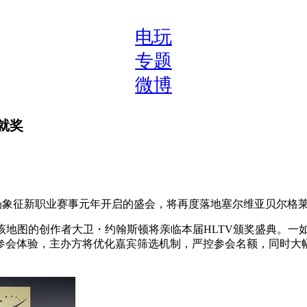
电玩
专题
微博
就奖
这场象征新职业赛事元年开启的盛会，将再度落地塞尔维亚贝尔格
，该地图的创作者大卫・约翰斯顿将亲临本届HLTV颁奖盛典。一
参会体验，主办方将优化嘉宾筛选机制，严控参会名额，同时大幅