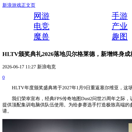
新浪游戏
正文页
网游
手游
电竞
产业
魔兽
趣图
HLTV颁奖典礼2026落地贝尔格莱德，新增终身成
2026-06-17 11:27 新浪电竞
0
HLTV年度颁奖盛典将于2027年1月9日重返塞尔维亚，
我们荣幸宣布，经典FPS传奇地图Dust2问世25周年之际
提供顶配集训电脑供队伍使用。为给参赛选手打造极致高端的
请。