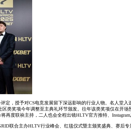
评定，授予对CS电竞发展留下深远影响的行业人物。名人堂入
社区类奖项今年调整至主典礼环节颁发。往年该类奖项仅在开场
ny将再度联袂主持，二人也会全程出镜HLTV官方推特、Instagr
D联合主办HLTV行业峰会、红毯仪式暨主颁奖盛典、赛后专属