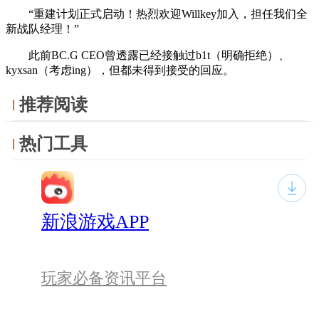
“重建计划正式启动！热烈欢迎Willkey加入，担任我们全
新战队经理！”
此前BC.G CEO曾透露已经接触过b1t（明确拒绝）、
kyxsan（考虑ing），但都未得到接受的回应。
推荐阅读
热门工具
新浪游戏APP
玩家必备资讯平台