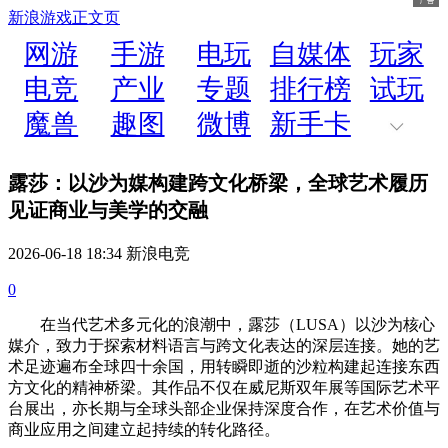
新浪游戏
正文页
网游
手游
电玩
自媒体
玩家
电竞
产业
专题
排行榜
试玩
魔兽
趣图
微博
新手卡
露莎：以沙为媒构建跨文化桥梁，全球艺术履历
见证商业与美学的交融
2026-06-18 18:34 新浪电竞
0
在当代艺术多元化的浪潮中，露莎（LUSA）以沙为核心
媒介，致力于探索材料语言与跨文化表达的深层连接。她的艺
术足迹遍布全球四十余国，用转瞬即逝的沙粒构建起连接东西
方文化的精神桥梁。其作品不仅在威尼斯双年展等国际艺术平
台展出，亦长期与全球头部企业保持深度合作，在艺术价值与
商业应用之间建立起持续的转化路径。