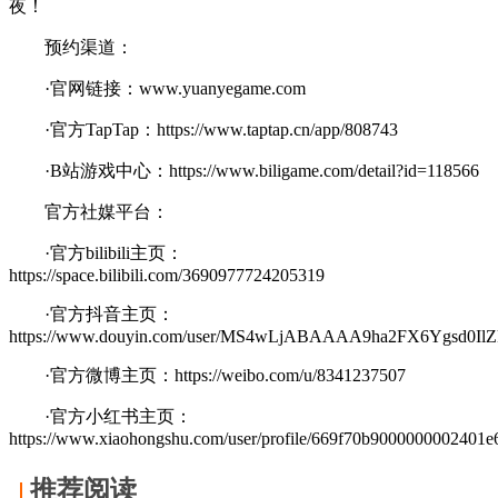
夜！
预约渠道：
·官网链接：www.yuanyegame.com
·官方TapTap：https://www.taptap.cn/app/808743
·B站游戏中心：https://www.biligame.com/detail?id=118566
官方社媒平台：
·官方bilibili主页：
https://space.bilibili.com/3690977724205319
·官方抖音主页：
https://www.douyin.com/user/MS4wLjABAAAA9ha2FX6Ygsd0Il
·官方微博主页：https://weibo.com/u/8341237507
·官方小红书主页：
https://www.xiaohongshu.com/user/profile/669f70b9000000002401e
推荐阅读