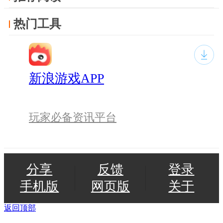
热门工具
新浪游戏APP
玩家必备资讯平台
分享
反馈
登录
手机版
网页版
关于
返回顶部