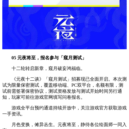
05 元夜将至，报名参与「窥月测试」
十二轮转启新章，窥月破妄鸿福临。
《元夜十二谈》「窥月测试」招募现已全面开启。本次测
试为限量保密测试，覆盖移动端、PC双平台，名额有限，测
试前需签署保密协议，测试资格发放与测试开始时间另行通
知，玩家可前往游戏官网填写问卷报名。
游戏全平台预约通道持续开放中，关注游戏官方获取游戏
一手资讯。
月色变换，傩异丛生。元夜将至，静待各位绘面师一同入