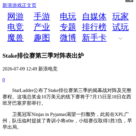
新浪游戏
正文页
网游
手游
电玩
自媒体
玩家
电竞
产业
专题
排行榜
试玩
魔兽
趣图
微博
新手卡
Stake排位赛第三季对阵表出炉
2026-07-09 12:49 新浪电竞
0
StarLadder公布了Stake排位赛第三季的揭幕战对阵及完整
赛程。这项总奖金10万美元的线下赛将于7月15日至18日在西
班牙巴塞罗那举行。
卫冕冠军Ninjas in Pyjamas渴望一扫颓势，此前在XPL广
州，队伍临时提拔了青训小将n0te，小组赛仅取得1胜3负，早
早出局。