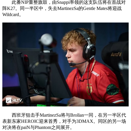
此番NIP重整旗鼓，由Snappi率领的这支队伍将在首战对
阵K27。同一半区中，失去MartinezSa的Gentle Mates将迎战
Wildcard。
西班牙狙击手MartinezSa将与Brollan一同，在另一半区代
表新东家HEROIC迎来首秀，对手为3DMAX。同区的另一场
对决将在paiN与Phantom之间展开。