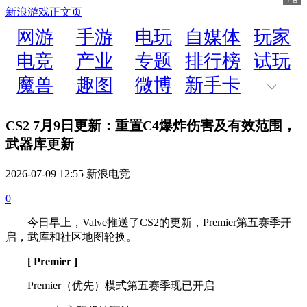
新浪游戏
正文页
网游
手游
电玩
自媒体
玩家
电竞
产业
专题
排行榜
试玩
魔兽
趣图
微博
新手卡
CS2 7月9日更新：重置C4爆炸伤害及有效范围，
武器库更新
2026-07-09 12:55 新浪电竞
0
今日早上，Valve推送了CS2的更新，Premier第五赛季开
启，武库和社区地图轮换。
[ Premier ]
Premier（优先）模式第五赛季现已开启