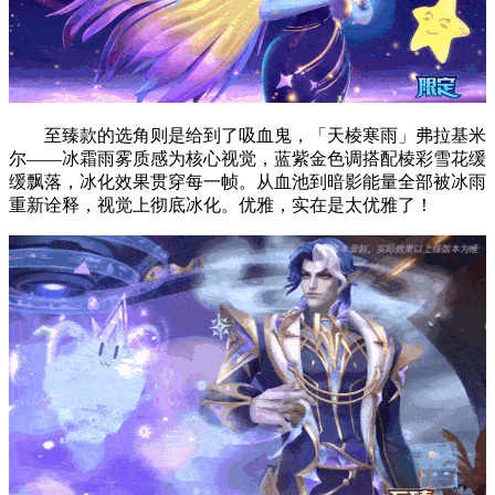
至臻款的选角则是给到了吸血鬼，「天棱寒雨」弗拉基米
尔——冰霜雨雾质感为核心视觉，蓝紫金色调搭配棱彩雪花缓
缓飘落，冰化效果贯穿每一帧。从血池到暗影能量全部被冰雨
重新诠释，视觉上彻底冰化。优雅，实在是太优雅了！