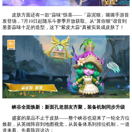
皮肤方面还有一款"蒜味"惊喜——「蒜泥狠」璐璐手游首
发登场，7月10日起随乐斗赛季开放获取。从"算你狠"谐音到
葱姜蒜味十足的造型，这下"紫皮大蒜"真被实装成皮肤了！
峡谷全面焕新：新面孔老朋友齐聚，装备机制同步升级
盛宴的菜品不止于皮肤——整个峡谷也迎来了一轮全方位
焕新，从英雄阵容到地图视觉，从装备体系到排位机制，一道
道来看。先看阵容这边：