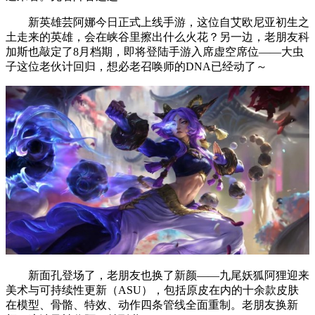
新英雄芸阿娜今日正式上线手游，这位自艾欧尼亚初生之
土走来的英雄，会在峡谷里擦出什么火花？另一边，老朋友科
加斯也敲定了8月档期，即将登陆手游入席虚空席位——大虫
子这位老伙计回归，想必老召唤师的DNA已经动了～
新面孔登场了，老朋友也换了新颜——九尾妖狐阿狸迎来
美术与可持续性更新（ASU），包括原皮在内的十余款皮肤
在模型、骨骼、特效、动作四条管线全面重制。老朋友换新