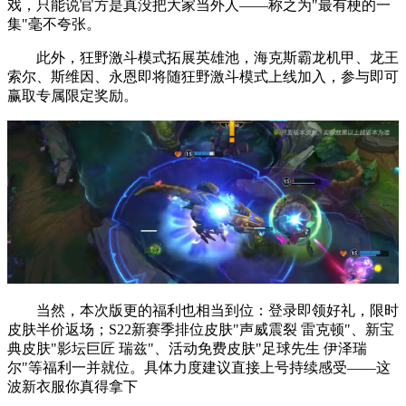
戏，只能说官方是真没把大家当外人——称之为"最有梗的一
集"毫不夸张。
此外，狂野激斗模式拓展英雄池，海克斯霸龙机甲、龙王
索尔、斯维因、永恩即将随狂野激斗模式上线加入，参与即可
赢取专属限定奖励。
当然，本次版更的福利也相当到位：登录即领好礼，限时
皮肤半价返场；S22新赛季排位皮肤"声威震裂 雷克顿"、新宝
典皮肤"影坛巨匠 瑞兹"、活动免费皮肤"足球先生 伊泽瑞
尔"等福利一并就位。具体力度建议直接上号持续感受——这
波新衣服你真得拿下