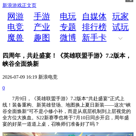
新浪游戏
正文页
网游
手游
电玩
自媒体
玩家
电竞
产业
专题
排行榜
试玩
魔兽
趣图
微博
新手卡
四周年，共赴盛宴！《英雄联盟手游》7.2版本，
峡谷全面焕新
2026-07-09 16:19 新浪电竞
0
7月9日，《英雄联盟手游》7.2版本“共赴盛宴”正式上
线！装备重构、新英雄登场、地图换上夏日新装——这次“峡
谷全面焕新”可不是小修小补，而是从底层机制到上层视觉的
全方位大换血。S22新赛季也将于7月10日同步开启，周年盛
宴的好菜一道道上桌，召唤师们准备好了吗？