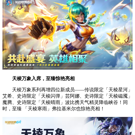
天棱万象入席，至臻惊艳亮相
天棱万象系列再增四位新成员——传说限定「天棱星河」
艾希、史诗限定「天棱闪弹」芸阿娜、史诗限定「天棱磁魇」
魔腾、史诗限定「天棱晴雨」波比携天气精灵降临峡谷！同
时，至臻 「天棱寒雨」弗拉基米尔也惊艳亮相！