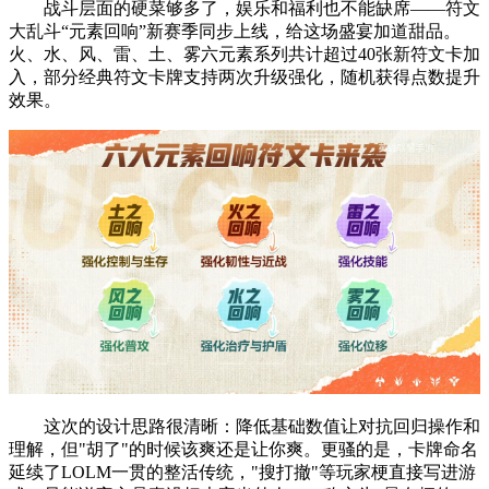
战斗层面的硬菜够多了，娱乐和福利也不能缺席——符文
大乱斗“元素回响”新赛季同步上线，给这场盛宴加道甜品。
火、水、风、雷、土、雾六元素系列共计超过40张新符文卡加
入，部分经典符文卡牌支持两次升级强化，随机获得点数提升
效果。
这次的设计思路很清晰：降低基础数值让对抗回归操作和
理解，但"胡了"的时候该爽还是让你爽。更骚的是，卡牌命名
延续了LOLM一贯的整活传统，"搜打撤"等玩家梗直接写进游