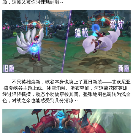
颜，这波又被你阿狸魅到啦～
不只英雄焕新，峡谷本身也换上了夏日新装——艾欧尼亚
·盛夏峡谷主题上线。冰雪消融、瀑布奔涌，河道荷花随英雄
经过轻轻摇摆，动态小动物穿梭其间。整张地图色调转为浅金
色，对线之余也能感受到几分清凉～