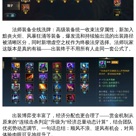
法师装备全线洗牌：高级装备统一收束法穿属性，新加入
黯炎火炬、风暴狂涌等装备，爆发流和持续输出流的出装路径
被清晰区分，同时新增虚空之杖作为终极法穿选择。法师玩家
这版本是真的有福——出装终于不用所有人走同一套公式了。
出装博弈变丰富了，经济分配也更合理了——赏金机制从
原来的“连续击杀判定”升级为“经济总量动态计算”，结合团队
优劣势动态调节。一句话总结：顺风不浪、逆风有机会，对局
体验肉眼可见地提升了。