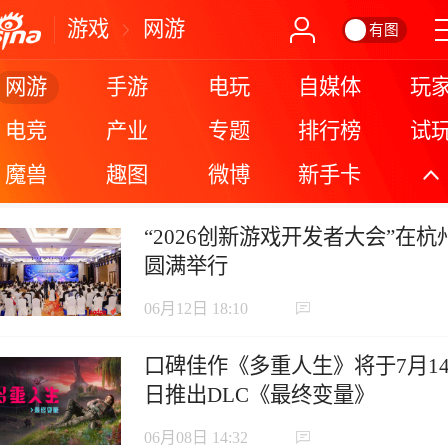
游戏
网游
有图
网游
手游
电玩
自媒体
玩
电竞
产业
专题
排行榜
试
魔兽
趣图
微博
新手卡
更
“2026创新游戏开发者大会”在杭
圆满举行
06月12日 18:10
口碑佳作《多重人生》将于7月1
日推出DLC《最终变量》
06月08日 14:32