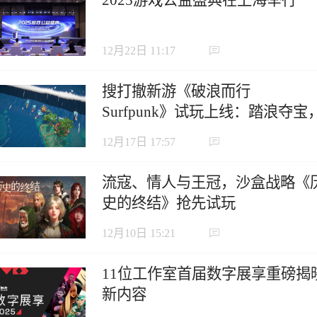
12月22日 11:17
搜打撤新游《破浪而行
Surfpunk》试玩上线：踏浪夺宝
在海啸来临前狂揽战利品！
12月17日 17:57
流寇、情人与王冠，沙盒战略《
史的终结》抢先试玩
12月10日 15:21
11位工作室首届数字展享重磅揭
新内容