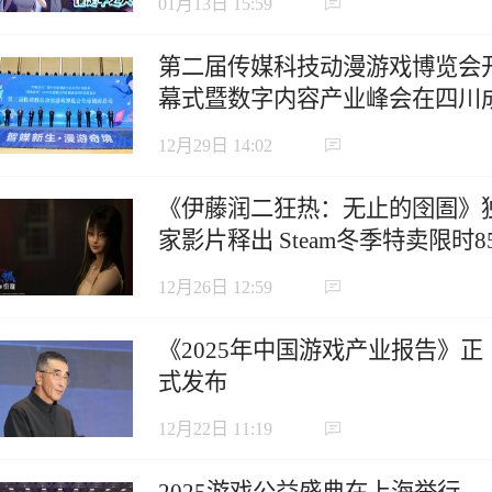
01月13日 15:59
第二届传媒科技动漫游戏博览会
幕式暨数字内容产业峰会在四川
都举办
12月29日 14:02
《伊藤润二狂热：无止的囹圄》
家影片释出 Steam冬季特卖限时8
折开跑
12月26日 12:59
《2025年中国游戏产业报告》正
式发布
12月22日 11:19
2025游戏公益盛典在上海举行