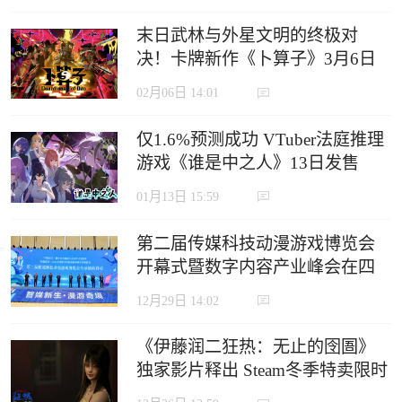
末日武林与外星文明的终极对
决！卡牌新作《卜算子》3月6日
即将开启抢先体验！
02月06日 14:01
仅1.6%预测成功 VTuber法庭推理
游戏《谁是中之人》13日发售
01月13日 15:59
第二届传媒科技动漫游戏博览会
开幕式暨数字内容产业峰会在四
川成都举办
12月29日 14:02
《伊藤润二狂热：无止的囹圄》
独家影片释出 Steam冬季特卖限时
85折开跑