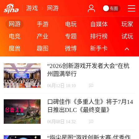
游戏
网游
有图
网游
手游
电玩
自媒体
玩家
电竞
产业
专题
排行榜
试玩
魔兽
趣图
微博
新手卡
更多
“2026创新游戏开发者大会”在杭
州圆满举行
06月12日 18:10
口碑佳作《多重人生》将于7月14
日推出DLC《最终变量》
06月08日 14:32
“指尖星图”游戏创新大赛·优秀作