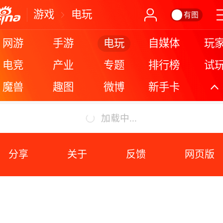
游戏
电玩
有图
电玩
网游
手游
自媒体
玩
电竞
产业
专题
排行榜
试
魔兽
趣图
微博
新手卡
更
加载中...
分享
关于
反馈
网页版