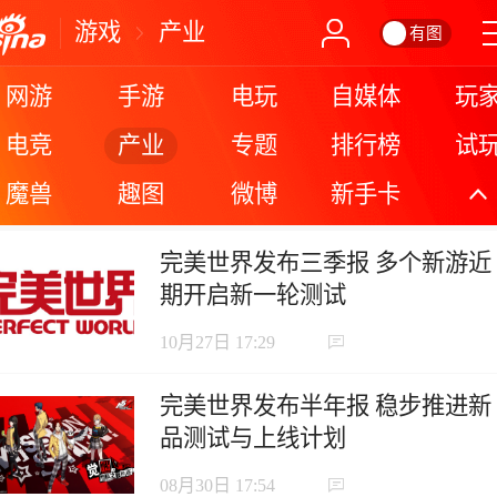
游戏
产业
有图
网游
手游
电玩
自媒体
玩
产业
电竞
专题
排行榜
试
魔兽
趣图
微博
新手卡
更
完美世界发布三季报 多个新游近
期开启新一轮测试
10月27日 17:29
完美世界发布半年报 稳步推进新
品测试与上线计划
08月30日 17:54