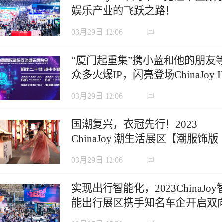
娱乐产业的飞跃之路！
03月29日 12:06
“厦门起重集”携小蓝和他的朋友
众多火爆IP，闪亮登场ChinaJoy I
授权展区
03月29日 12:06
国潮复兴，衣冠先行！2023
ChinaJoy 潮生活展区【潮服饰版
块】火热招商中！
03月29日 12:06
实现出行智能化，2023ChinaJoy
能出行展区携手知名车企开启双
奔赴模式