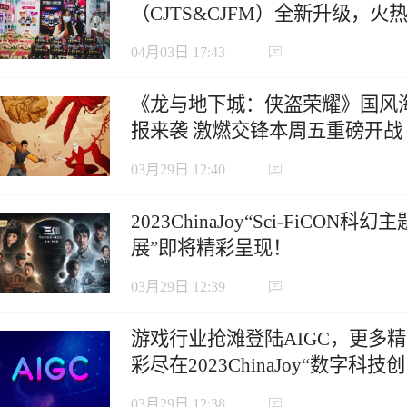
（CJTS&CJFM）全新升级，火
招商中！
04月03日 17:43
《龙与地下城：侠盗荣耀》国风
报来袭 激燃交锋本周五重磅开战
03月29日 12:40
2023ChinaJoy“Sci-FiCON科幻主
展”即将精彩呈现！
03月29日 12:39
游戏行业抢滩登陆AIGC，更多精
彩尽在2023ChinaJoy“数字科技创
新主题展区”！
03月29日 12:38