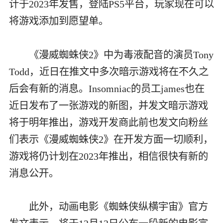
计于2023年发售，登陆PS5平台，玩家现在可以
将游戏添加到愿望单。
《漫威蜘蛛侠2》中为毒液配音的演员Tony
Todd，近日在推文中多次暗示游戏将在不久之
后会有新的消息。Insomniac的员工james也在
近日发布了一张游戏的新图，并发文暗示游戏
将于明年推出，游戏开发商此前也发文向粉丝
们表示《漫威蜘蛛侠2》在开发方面一切顺利，
游戏将仍计划在2023年推出，相信很快有新的
消息公开。
此外，动画电影《蜘蛛侠纵横宇宙》官方