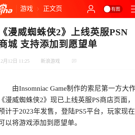
游戏
正文页
有图
《漫威蜘蛛侠2》上线英服PSN
商城 支持添加到愿望单
12月12日 11:25
新浪游戏
由Insomniac Game制作的索尼第一方大
《漫威蜘蛛侠2》现已上线英服PS商店页面，
预计于2023年发售，登陆PS5平台，玩家现在
可以将游戏添加到愿望单。