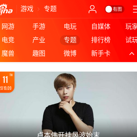
游戏
专题
有图
网游
手游
电玩
自媒体
玩
专题
电竞
产业
排行榜
试
魔兽
趣图
微博
新手卡
更
TH
11
2019.09
卢本伟开挂风波始末