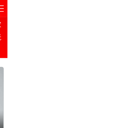
家
玩
多