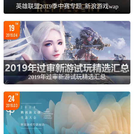
英雄联盟2019季中赛专题_新浪游戏wap
TH
19
2019.04
2019年过审新游试玩精选汇总
TH
24
2019.03