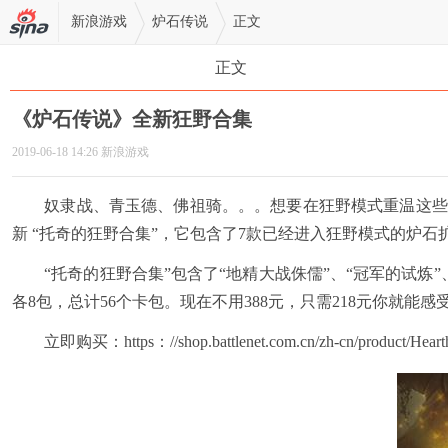
新浪游戏
炉石传说
正文
正文
《炉石传说》全新狂野合集
2019-06-18 14:26 新浪游戏
奴隶战、青玉德、佛祖骑。。。想要在狂野模式重温这些《炉
新 “托奇的狂野合集”，它包含了7款已经进入狂野模式的炉
“托奇的狂野合集”包含了“地精大战侏儒”、“冠军的试炼”、
各8包，总计56个卡包。现在不用388元，只需218元你就
立即购买：https：//shop.battlenet.com.cn/zh-cn/product/Hearthst