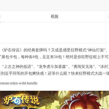
视频
石传说》的经典套牌吗？又或是感受狂野模式“神仙打架”、
石扩展包卡包，每种各8包，足足有56包！绝对是你狂野征程上不
“上古之神的低语”、“龙争虎斗加基森”、“勇闯安戈洛”、“冰
能感受到近乎同等的开包爽快感！还等什么呢？快来狂野模式大战一
one-tokis-wild-bundle