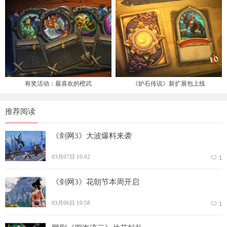
有奖活动：最喜欢的橙武
《炉石传说》新扩展包上线
推荐阅读
《剑网3》大波爆料来袭
03月07日 10:02
1
《剑网3》花朝节本周开启
03月06日 10:58
1