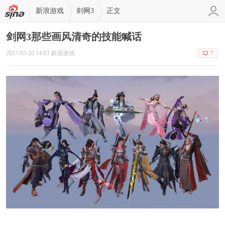
新浪游戏
剑网3
正文
剑网3那些画风清奇的技能喊话
2017-03-10 14:03 新浪游戏
7