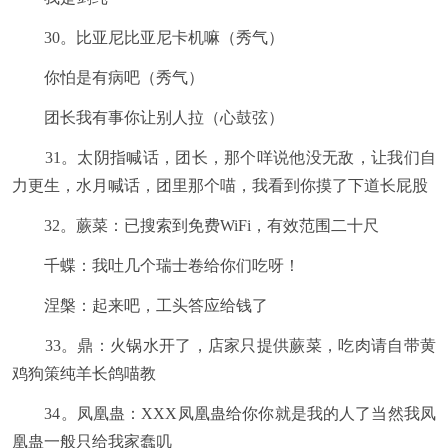
30。比亚尼比亚尼卡机嘛（秀气）
你怕是有病吧（秀气）
团长我有事你让别人拉（心鼓弦）
31。太阴指喊话，团长，那个咩说他没无敌，让我们自
力更生，水月喊话，团里那个喵，我看到你摸了下道长屁股
32。蕨菜：已搜索到免费WiFi，有效范围二十尺
千蝶：我吐几个瑞士卷给你们吃呀！
涅槃：起来吧，工头答应给钱了
33。鼎：火锅水开了，店家只提供蕨菜，吃肉请自带黄
鸡狗策纯羊长鸽喵教
34。凤凰蛊：XXX凤凰蛊给你你就是我的人了当然我凤
凰蛊一般只给我家蠢叽