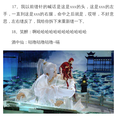
17。我以前缝针的喊话是这是xxx的头，这是xxx的左
手，一直到这是xxx的右腿，命中之后就是，哎呀，不好意
思，左右缝反了，我给你拆下来重新缝一下。
18。笑醉：啊哈哈哈哈哈哈哈哈哈哈哈哈
酒中仙：咕噜咕噜咕噜~嗝